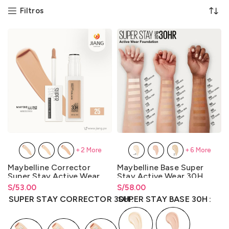
Filtros
+2 More
+6 More
Maybelline Corrector
Maybelline Base Super
Super Stay Active Wear
Stay Active Wear 30H
30H
S/
Rango de precios: desde
53.00
S/
Rango de precios: desde
58.00
S/
53.00
hasta
S/
53.00
S/
58.00
hasta
S/
58.00
SUPER STAY CORRECTOR 30H
SUPER STAY BASE 30H