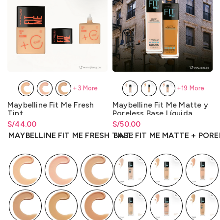
+3 More
+19 More
Maybelline Fit Me Fresh
Maybelline Fit Me Matte y
Tint
Poreless Base Líquida
30ml.
S/
Rango de precios: desde
44.00
S/
Rango de precios: desde
50.00
S/
44.00
hasta
S/
44.00
S/
50.00
hasta
S/
50.00
MAYBELLINE FIT ME FRESH TINT
BASE FIT ME MATTE + POR