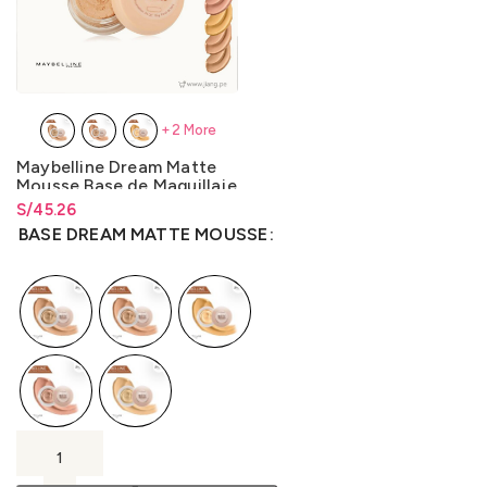
+2 More
Maybelline Dream Matte
Mousse Base de Maquillaje
18g.
S/
Rango de precios: desde
45.26
S/
45.26
hasta
S/
45.26
BASE DREAM MATTE MOUSSE