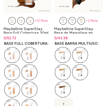
+12 More
+2 More
Maybelline SuperStay
Maybelline SuperStay
Base Full Cobertura 30ml.
Base de Maquillaje en
Barra Multiuso 7g.
S/
Rango de precios: desde
52.72
S/
Rango de precios: desde
43.38
S/
52.72
hasta
S/
52.72
S/
43.38
hasta
S/
43.38
BASE FULL COBERTURA
BASE BARRA MULTIUSO