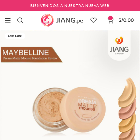
BIENVENIDOS A NUESTRA NUEVA WEB
0
S/
0.00
Inicio
Maquillaje
Bases & BBCream
Bases
AGOTADO