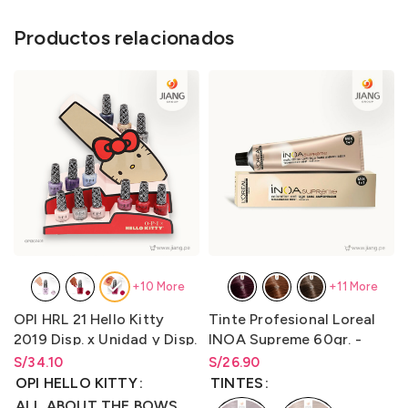
Productos relacionados
+10 More
+11 More
OPI HRL 21 Hello Kitty
Tinte Profesional Loreal
2019 Disp. x Unidad y Disp.
INOA Supreme 60gr. -
x kit 12 unidades Lqr. 15 ml
LO3000N3
S/
34.10
S/
Rango de precios: desde
26.90
S/
26.90
hasta
S/
26.90
OPI HELLO KITTY
TINTES
ALL ABOUT THE BOWS