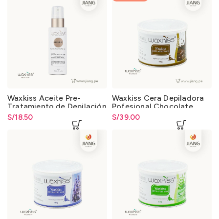
Waxkiss Aceite Pre-
Waxkiss Cera Depiladora
Tratamiento de Depilación
Pofesional Chocolate
100ml.
400gr.
S/
18.50
S/
39.00