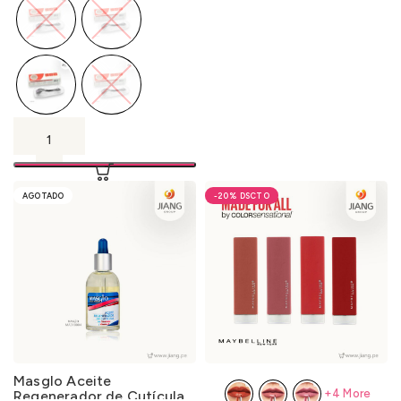
AGOTADO
-20%
Masglo Aceite
+4 More
Regenerador de Cutícula