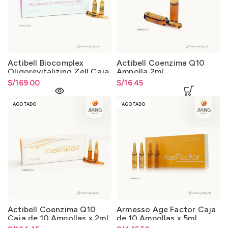
Actibell Biocomplex
Actibell Coenzima Q10
Oligorevitalizing Zell Caja
Ampolla 2ml.
de 10 Ampollas x 2ml.
S/
169.00
S/
16.45
AGOTADO
AGOTADO
Actibell Coenzima Q10
Armesso Age Factor Caja
Caja de 10 Ampollas x 2ml.
de 10 Ampollas x 5ml.