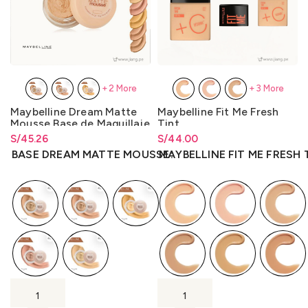
+2 More
+3 More
Maybelline Dream Matte
Maybelline Fit Me Fresh
Mousse Base de Maquillaje
Tint
18g.
S/
Rango de precios: desde
45.26
S/
Rango de precios: desde
44.00
S/
45.26
hasta
S/
45.26
S/
44.00
hasta
S/
44.00
BASE DREAM MATTE MOUSSE
MAYBELLINE FIT ME FRESH 