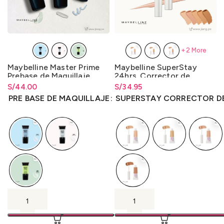
+2 More
Maybelline Master Prime
Maybelline SuperStay
Prebase de Maquillaje
24hrs. Corrector de
30ml.
Ojeras Cobertura Total
S/
Rango de precios: desde
44.00
S/
Rango de precios: desde
34.95
7ml.
S/
44.00
hasta
S/
44.00
S/
34.95
hasta
S/
34.95
PRE BASE DE MAQUILLAJE
SUPERSTAY CORRECTOR D