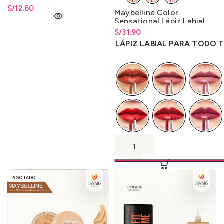
23ml.
S/
12.60
Maybelline Color
Sensational Lápiz Labial
para Todo Tipo de Piel
S/
Rango de precios: desde
31.90
4.2g.
S/
31.90
hasta
S/
31.90
LÁPIZ LABIAL PARA TODO T
AGOTADO