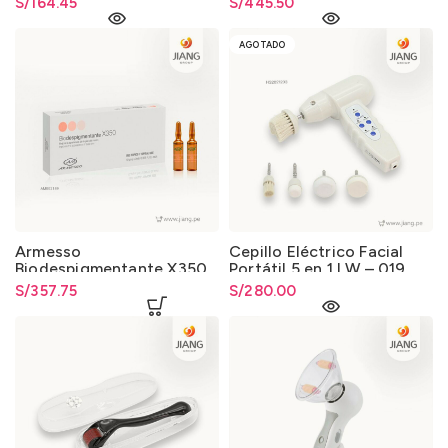
S/
164.45
S/
445.50
AGOTADO
Armesso
Cepillo Eléctrico Facial
Biodespigmentante X350
Portátil 5 en 1 LW – 019
Caja de 10 Ampollas x 2ml.
S/
357.75
S/
280.00