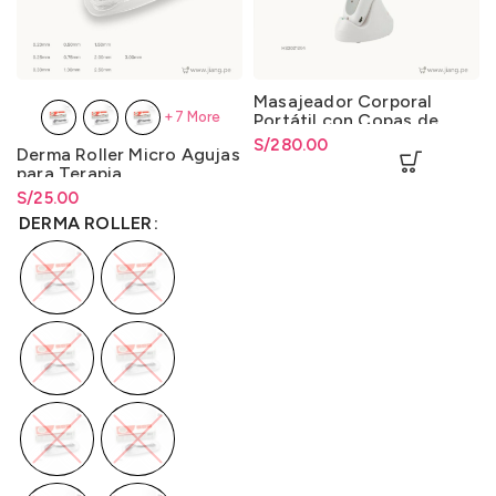
Masajeador Corporal
+7 More
Portátil con Copas de
Succión
S/
280.00
Derma Roller Micro Agujas
para Terapia
S/
Rango de precios: desde
25.00
S/
25.00
hasta
S/
25.00
DERMA ROLLER