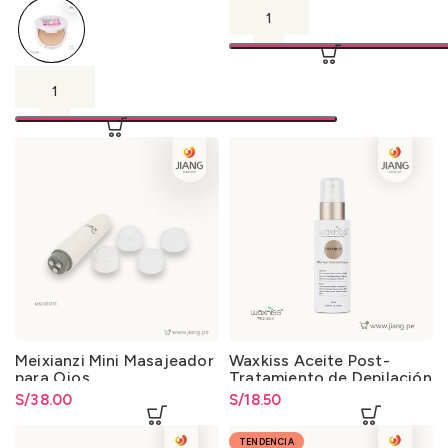
Meixianzi Mini Masajeador
Waxkiss Aceite Post-
para Ojos
Tratamiento de Depilación
100ml.
S/
38.00
S/
18.50
TENDENCIA