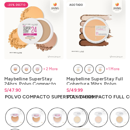
-20%
AGOTADO
+2 More
+1 More
Maybelline SuperStay
Maybelline SuperStay Full
24hrs. Polvo Compacto
Cobertura 16hrs. Polvo
10g.
Compacto 6g.
S/
Rango de precios: desde
47.90
S/
Rango de precios: desde
49.99
S/
47.90
hasta
S/
47.90
S/
49.99
hasta
S/
49.99
POLVO COMPACTO SUPERSTAY 24HRS.
POLVO COMPACTO FULL 