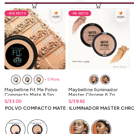
-30%
-9%
+5 More
Maybelline Fit Me Polvo
Maybelline Iluminador
Compacto Mate & Sin
Master Chrome 6.7g.
Poros 12g.
S/
Rango de precios: desde
33.00
S/
Rango de precios: desde
39.92
S/
33.00
hasta
S/
33.00
S/
39.92
hasta
S/
39.92
POLVO COMPACTO MATE
ILUMINADOR MASTER CHR