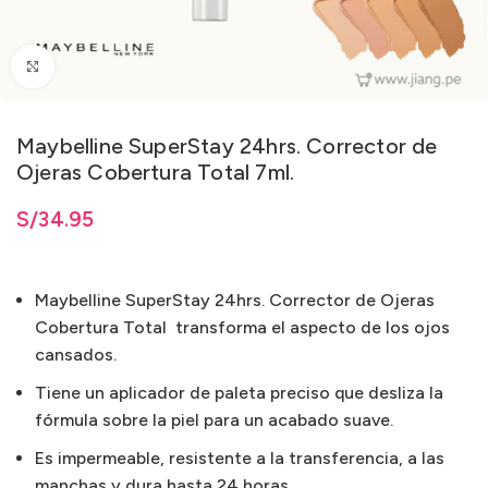
Clic para ampliar
Maybelline SuperStay 24hrs. Corrector de
Ojeras Cobertura Total 7ml.
ta
S/
S/
34.95
34.95
Maybelline SuperStay 24hrs. Corrector de Ojeras
Cobertura Total transforma el aspecto de los ojos
cansados.
Tiene un aplicador de paleta preciso que desliza la
fórmula sobre la piel para un acabado suave.
Es impermeable, resistente a la transferencia, a las
manchas y dura hasta 24 horas.