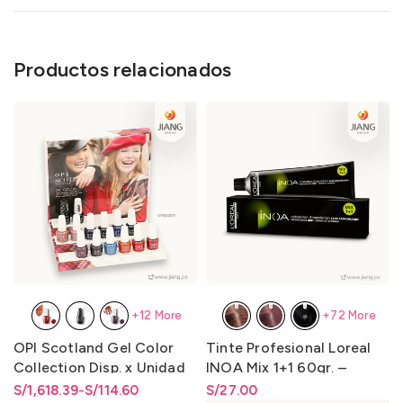
Productos relacionados
+12 More
+72 More
OPI Scotland Gel Color
Tinte Profesional Loreal
Collection Disp. x Unidad
INOA Mix 1+1 60gr. –
y Disp. x Kit de 14
LO3000N1
S/
Rango de precios: desde
Rango de precios: desde
1,618.39
-
S/
114.60
S/
Rango de precios: desde
27.00