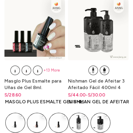
+13 More
Masglo Plus Esmalte para
Nishman Gel de Afeitar 3
Uñas de Gel 8ml.
Afeitado Fácil 400ml 4
Afeitado Fácil x1L.
S/
Rango de precios: desde
28.60
S/
Rango de precios: desde
Rango de precios: desde
44.00
-
S/
30.00
S/
28.60
hasta
S/
28.60
S/30.00 hasta S/44.00
S/
30.00
hasta
S/
44.00
MASGLO PLUS ESMALTE GEL 8ML.
NISHMAN GEL DE AFEITAR