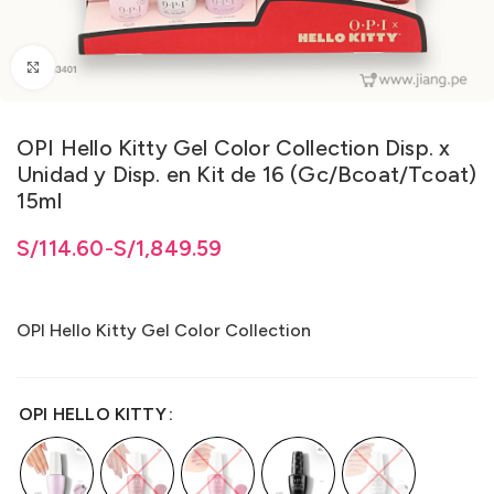
Clic para ampliar
OPI Hello Kitty Gel Color Collection Disp. x
Unidad y Disp. en Kit de 16 (Gc/Bcoat/Tcoat)
15ml
/114.60 hasta S/1,849.59
/
114.60
S/
114.60
hasta
-
S/
S/
1,849.59
1,849.59
OPI Hello Kitty Gel Color Collection
OPI HELLO KITTY