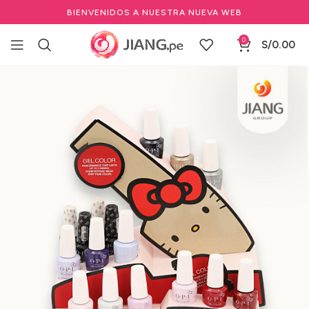
BIENVENIDOS A NUESTRA NUEVA WEB
0
S/
0.00
Inicio
Manicure y Pedicure
Marcas de Manicure
OPI
Esmalte Secado con Lámpara