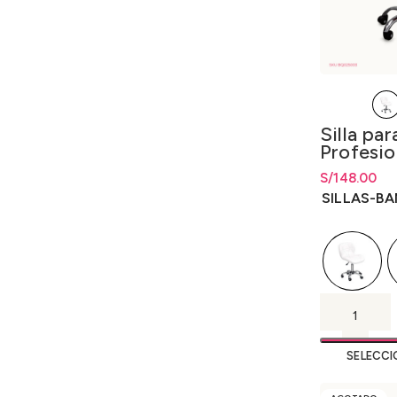
Silla pa
Profesio
Importa
S/
Rango de pr
148.00
S/
148.00
ha
SILLAS-B
SELECCI