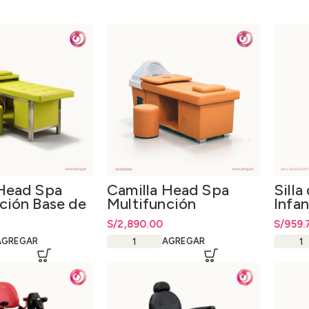
 Head Spa
Camilla Head Spa
Silla
ción Base de
Multifunción
Infan
Tapizado
Prof
S/
2,890.00
S/
959.
AGREGAR
AGREGAR