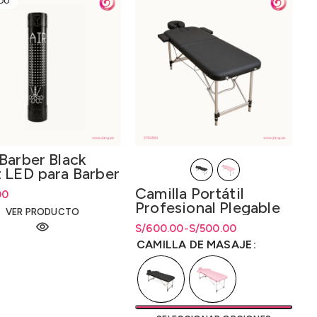
DO
Barber Black
t LED para Barber
p
Camilla Portátil
00
Profesional Plegable
VER PRODUCTO
para Masajes y Spa
S/
Rango de precios: desde
Rango de precios: desde
600.00
-
S/
500.00
S/500.00 hasta S/600.00
S/
500.00
hasta
S/
600.00
CAMILLA DE MASAJE