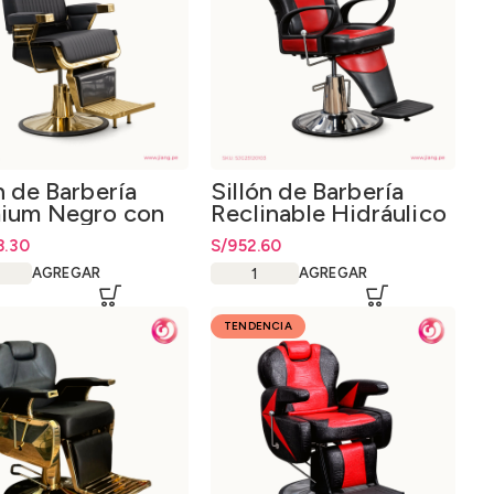
n de Barbería
Sillón de Barbería
ium Negro con
Reclinable Hidráulico
do
Rojo y Negro
8.30
S/
952.60
Profesional
AGREGAR
AGREGAR
TENDENCIA