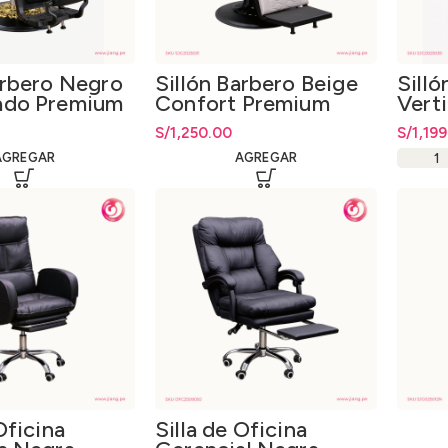
arbero Negro
Sillón Barbero Beige
Sill
ado Premium
Confort Premium
Vert
S/
1,250.00
S/
1,19
AGREGAR
AGREGAR
Oficina
Silla de Oficina