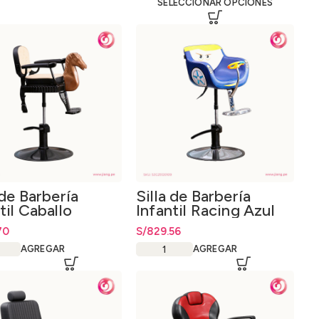
SELECCIONAR OPCIONES
 de Barbería
Silla de Barbería
til Caballo
Infantil Racing Azul
esional
70
S/
829.56
AGREGAR
AGREGAR