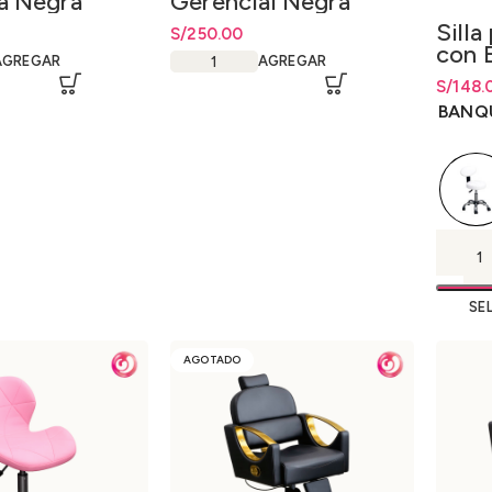
a Negra
Gerencial Negra
Silla
S/
250.00
con 
AGREGAR
AGREGAR
Hidr
S/
Rango 
148.
S/
148.
BANQ
SE
AGOTADO