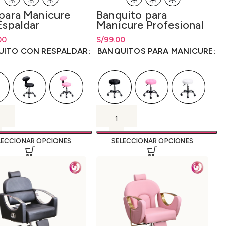
 para Manicure
Banquito para
Espaldar
Manicure Profesional
áulica Importada
Importado
de precios: desde
00
S/
Rango de precios: desde
99.00
00
hasta
S/
148.00
S/
99.00
hasta
S/
99.00
UITO CON RESPALDAR
BANQUITOS PARA MANICURE
LECCIONAR OPCIONES
SELECCIONAR OPCIONES