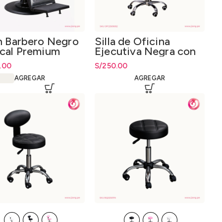
ón Barbero Negro
Silla de Oficina
ical Premium
Ejecutiva Negra con
Reposapiés Extraíble
9.00
S/
250.00
AGREGAR
AGREGAR