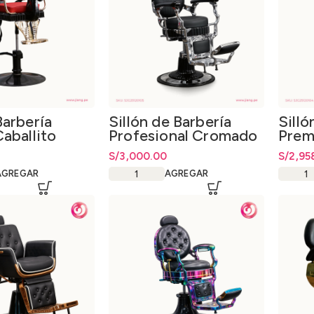
Barbería
Sillón de Barbería
Silló
Caballito
Profesional Cromado
Prem
nal
Dora
S/
3,000.00
S/
2,95
AGREGAR
AGREGAR