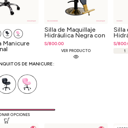
Silla de Maquillaje
Silla
Hidráulica Negra con
Hidr
Dorado
ra Manicure
S/
800.00
S/
800.
nal
VER PRODUCTO
da
ecios: desde
sta
S/
148.00
ANQUITOS DE MANICURE
ONAR OPCIONES