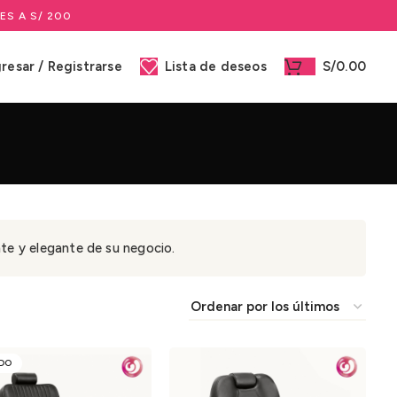
ES A S/ 200
gresar / Registrarse
Lista de deseos
S/
0.00
nte y elegante de su negocio.
DO