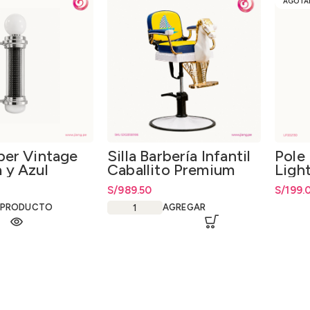
AGOTA
ber Vintage
Silla Barbería Infantil
Pole 
 y Azul
Caballito Premium
Ligh
Sho
S/
989.50
S/
199.
 PRODUCTO
AGREGAR