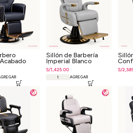
arbero
Sillón de Barbería
Silló
 Acabado
Imperial Blanco
Conf
Ártico
S/
1,425.00
S/
2,58
AGREGAR
AGREGAR