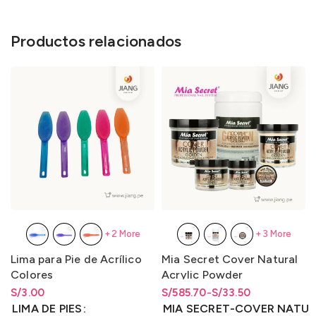
Productos relacionados
+2 More
+3 More
Lima para Pie de Acrílico
Mia Secret Cover Natural
Colores
Acrylic Powder
S/
Rango de precios: desde
3.00
S/
Rango de precios: desde
Rango de precios: desde
585.70
-
S/
33.50
S/
3.00
hasta
S/
3.00
S/33.50 hasta S/585.70
S/
33.50
hasta
S/
585.70
LIMA DE PIES
MIA SECRET-COVER NATU