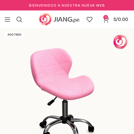
BIENVENIDOS A NUESTRA NUEVA WEB
0
S/
0.00
Inicio
Mobiliario
Manicure-Pedicure
Puff para Manicure
AGOTADO