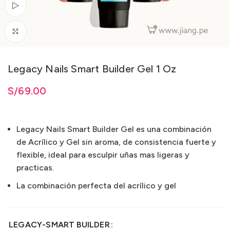
Ver vídeo
Clic para ampliar
Legacy Nails Smart Builder Gel 1 Oz
ta
S/
S/
69.00
69.00
Legacy Nails Smart Builder Gel es una combinación
de Acrílico y Gel sin aroma, de consistencia fuerte y
flexible, ideal para esculpir uñas mas ligeras y
practicas.
La combinación perfecta del acrílico y gel
LEGACY-SMART BUILDER