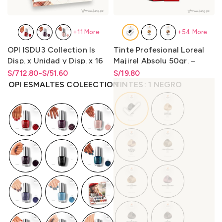
+11 More
+54 More
OPI ISDU3 Collection Is
Tinte Profesional Loreal
Disp. x Unidad y Disp. x 16
Majirel Absolu 50gr. –
Unidades (Is/Bcoat/Tcoat)
LO3000M1
S/
Rango de precios: desde
Rango de precios: desde
712.80
-
S/
51.60
S/
Rango de precios: desde
19.80
15ml.
S/51.60 hasta S/712.80
S/
51.60
hasta
S/
712.80
S/
19.80
hasta
S/
19.80
OPI ESMALTES COLEECTION
TINTES
1 NEGRO