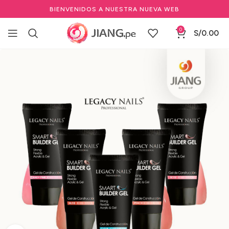
BIENVENIDOS A NUESTRA NUEVA WEB
0
S/
0.00
Inicio
Manicure y Pedicure
Marcas de Manicure
LEGACY NAILS