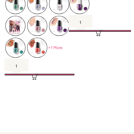
+1 More