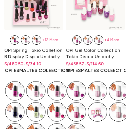
+12 More
+4 More
OPI Spring Tokio Colletion
OPI Gel Color Collection
B Display Disp. x Unidad y
Tokio Disp. x Unidad y
Disp. x 16 Unidades Lqr
Disp. x 6 Unidades 15ml.
S/
Rango de precios: desde
Rango de precios: desde
480.50
-
S/
34.10
S/
Rango de precios: desde
Rango de precios: desde
458.57
-
S/
114.60
(Nl/Bcoat/Tcoat) 15ml.
S/34.10 hasta S/480.50
S/
34.10
hasta
S/
480.50
S/114.60 hasta S/458.57
S/
114.60
hasta
S/
458.57
OPI ESMALTES COLEECTION
OPI ESMALTES COLEECTIO