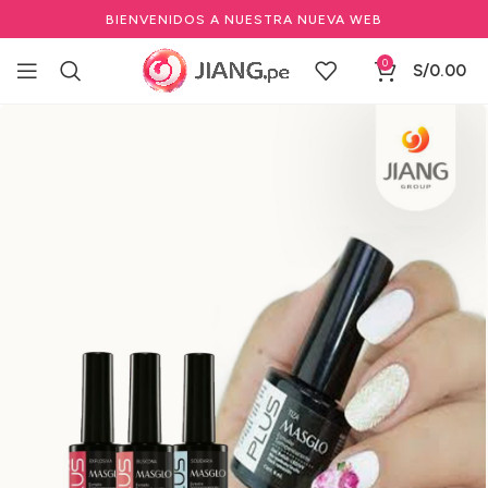
BIENVENIDOS A NUESTRA NUEVA WEB
0
S/
0.00
Inicio
Manicure y Pedicure
Marcas de Manicure
MASGLO