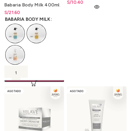
S/
10.40
Babaria Body Milk 400ml.
S/
Rango de precios: desde
21.60
S/
21.60
hasta
S/
21.60
BABARIA BODY MILK
AGOTADO
AGOTADO