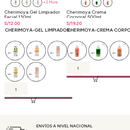
+2 More
Cherimoya Gel Limpiador
Cherimoya Crema
Facial 130ml.
Corporal 500ml
S/
Rango de precios: desde
12.00
S/
Rango de precios: desde
19.20
S/
12.00
hasta
S/
12.00
S/
19.20
hasta
S/
19.20
CHERIMOYA-GEL LIMPIADOR
CHERIMOYA-CREMA CORP
ENVÍOS A NIVEL NACIONAL