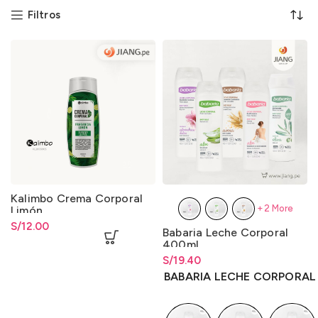
Filtros
Kalimbo Crema Corporal
+2 More
Limón
S/
12.00
Babaria Leche Corporal
400ml
S/
Rango de precios: desde
19.40
S/
19.40
hasta
S/
19.40
BABARIA LECHE CORPORAL