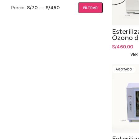
Precio:
S/70
—
S/460
FILTRAR
Precio mínimo
Precio máximo
Esterili
Ozono d
UV + Inf
S/
460.00
Ventana
VER
AGOTADO
Esterili