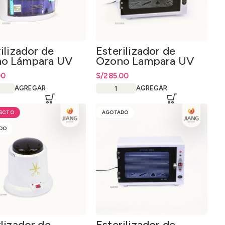
ilizador de
Esterilizador de
o Lámpara UV
Ozono Lampara UV
9W Digital Acero
00
S/
285.00
AGREGAR
AGREGAR
AGOTADO
DO
lizador de
Esterilizador de