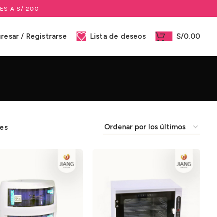
ES A S/ 200
gresar / Registrarse
Lista de deseos
S/
0.00
res