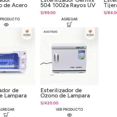
jo de Acero
504 1002a Rayos UV
Tijer
Cuar
S/
99.00
El prec
S/
El prec
84.0
 PRODUCTO
AGREGAR
AGOTADO
zador de
Esterilizador de
e Lampara
Ozono de Lampara
UV+Infrarrojo
S/
420.00
AGREGAR
VER PRODUCTO