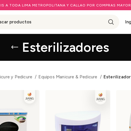
IS A TODA LIMA METROPOLITANA Y CALLAO POR COMPRAS MAYOR
In
Esterilizadores
icure y Pedicure
Equipos Manicure & Pedicure
Esterilizado