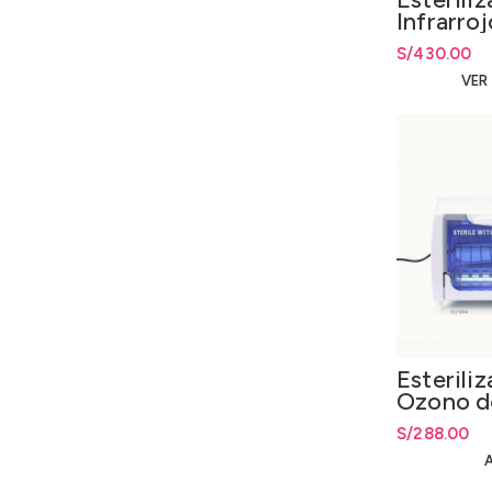
Infrarro
S/
430.00
VER
Esterili
Ozono d
UV 18W
S/
288.00