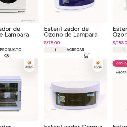
zador de
Esterilizador de
Ester
e Lampara
Ozono de Lampara
Ozon
rarrojo Con
UV 6W
9w
S/
75.00
S/
158.
 PRODUCTO
AGREGAR
-30%
AGOTA
zador
Esterilizador Germix
Ester