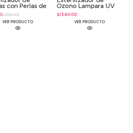
as con Perlas de
Ozono Lampara UV
zo
9W Digital
io original era: S/120.00.
io actual es: S/84.00.
0
S/
340.00
S/
120.00
VER PRODUCTO
VER PRODUCTO