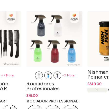
Nishman
+7 More
+2 More
Peinar e
Powder H
rbón
Rociadores
S/
49.00
Wax P1 2
JAR
Profesionales
Reutilizables 300ml.
desde
S/
8.50
S/
Rango de precios: desde
5.00
S/
5.00
hasta
S/
5.00
JAR
ROCIADOR PROFESSIONAL