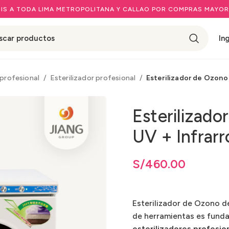
IS A TODA LIMA METROPOLITANA Y CALLAO POR COMPRAS MAYOR
In
 profesional
Esterilizador profesional
Esterilizador de Ozono
Esterilizad
UV + Infrar
S/
460.00
Esterilizador de Ozono 
de herramientas es fundam
esterilizadores profesio