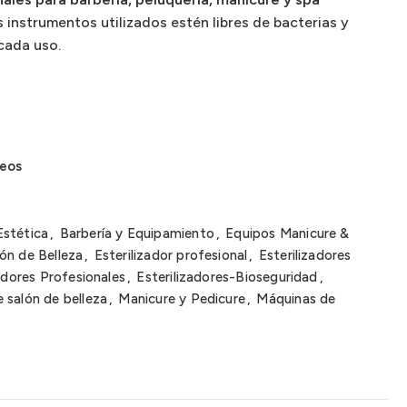
 instrumentos utilizados estén libres de bacterias y
cada uso.
a
seos
Estética
,
Barbería y Equipamiento
,
Equipos Manicure &
ón de Belleza
,
Esterilizador profesional
,
Esterilizadores
adores Profesionales
,
Esterilizadores-Bioseguridad
,
 salón de belleza
,
Manicure y Pedicure
,
Máquinas de