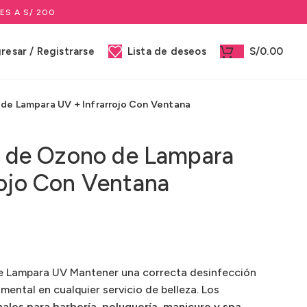
ES A S/ 200
gresar / Registrarse
Lista de deseos
S/
0.00
 de Lampara UV + Infrarrojo Con Ventana
or de Ozono de Lampara
rojo Con Ventana
de Lampara UV Mantener una correcta desinfección
ental en cualquier servicio de belleza. Los
nales para barbería, peluquería, manicure y spa