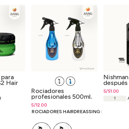
 para
Nishman
S2 Hair
después 
 150ml.
Colonia 
Rociadores
S/
51.00
profesionales 500ml.
R
S/
Rango de precios: desde
12.00
S/
12.00
hasta
S/
12.00
ROCIADORES HAIRDREASSING