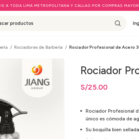
IS A TODA LIMA METROPOLITANA Y CALLAO POR COMPRAS MAYOR
In
ería
Rociadores de Barbería
Rociador Profesional de Acero 
Rociador Pr
os: desde
S/
25.00
hasta
S/
S/
25.00
25.00
Rociador Profesional d
único es cómoda de agar
Su boquilla bien sellad