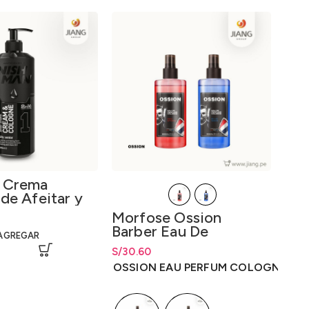
 Crema
de Afeitar y
2 en 1 400ml.
Gua
Morfose Ossion
Col
Barber Eau De
AGREGAR
Gr
Perfume Cologne
S/
Rang
3.
S/
Rango de precios: desde
30.60
300ml.
hast
S/
30.60
hasta
S/
30.60
TAL
OSSION EAU PERFUM COLOGNE