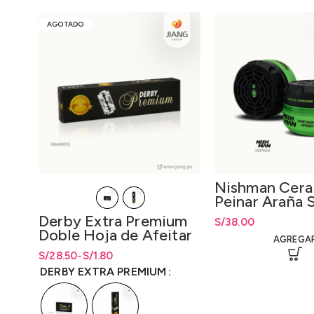
AGOTADO
Nishman Cera
Peinar Araña 
Spider Wax S2
Derby Extra Premium
S/
38.00
Doble Hoja de Afeitar
AGREGA
Caja de 100 unidades
S/
Rango de precios: desde S/1.80
Rango de precios: desde
28.50
-
S/
1.80
S/
1.80
hasta S/28.50
hasta
S/
28.50
DERBY EXTRA PREMIUM