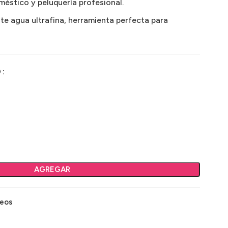
éstico y peluquería profesional.
te agua ultrafina, herramienta perfecta para
O
AGREGAR
seos