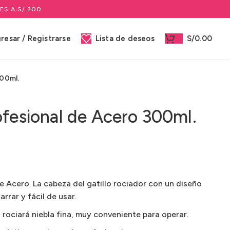
ES A S/ 200
gresar / Registrarse
Lista de deseos
S/
0.00
300ml.
ofesional de Acero 300ml.
e Acero. La cabeza del gatillo rociador con un diseño
rar y fácil de usar.
a rociará niebla fina, muy conveniente para operar.