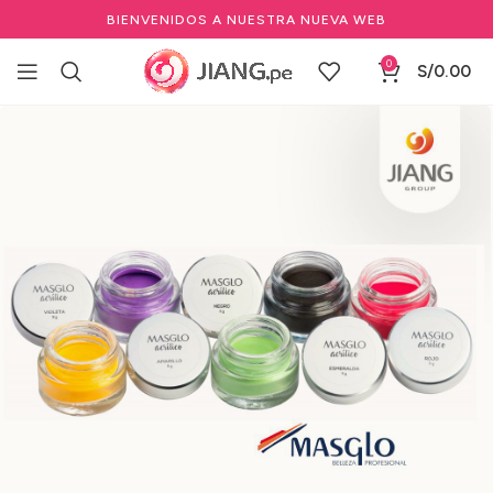
BIENVENIDOS A NUESTRA NUEVA WEB
0
S/
0.00
Inicio
Manicure y Pedicure
Marcas de Manicure
MASGLO