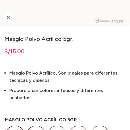
Clic para ampliar
Masglo Polvo Acrílico 5gr.
ta
S/
S/
15.00
15.00
Masglo Polvo Acrílico, Son ideales para diferentes
técnicas y diseños.
Proporcionan colores intensos y diferentes
acabados.
MASGLO POLVO ACRÍLICO 5GR.