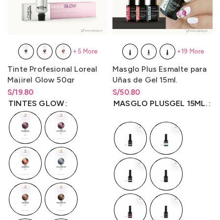
+5 More
+19 More
Tinte Profesional Loreal
Masglo Plus Esmalte para
Majirel Glow 50gr
Uñas de Gel 15ml.
LO3000M1
S/
Rango de precios: desde
19.80
S/
Rango de precios: desde
50.80
S/
19.80
hasta
S/
19.80
S/
50.80
hasta
S/
50.80
TINTES GLOW
MASGLO PLUSGEL 15ML.