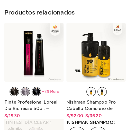
Productos relacionados
+29 More
Tinte Profesional Loreal
Nishman Shampoo Pro
Día Richesse 50gr. –
Cabello Complejo de
LO3000D1
Queratina 400ml y
S/
Rango de precios: desde
19.30
S/
Rango de precios: desde
Rango de precios: desde
92.00
-
S/
36.20
1250ml.
S/
19.30
hasta
S/
19.30
S/36.20 hasta S/92.00
S/
36.20
hasta
S/
92.00
TINTES
DÍA CLEAR 1
NISHMAN SHAMPOO