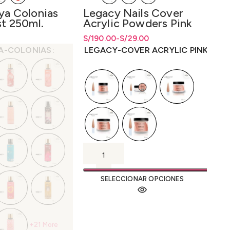
ya Colonias
Legacy Nails Cover
Mia
t 250ml.
Acrylic Powders Pink
Por
Po
cios: desde
S/
Rango de precios: desde S/29.00
Rango de precios: desde
190.00
-
S/
29.00
S/
Rang
Rang
12
ta
S/
20.80
hasta S/190.00
S/
29.00
hasta
S/
190.00
hast
S/
47
A-COLONIAS
LEGACY-COVER ACRYLIC PINK
MIA
SELECCIONAR OPCIONES
+21 More