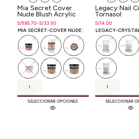
Mia Secret Cover
Legacy Nail C
Nude Blush Acrylic
Tornasol
S/
Rango de precios: desde S/33.50
Rango de precios: desde
585.70
-
S/
33.50
S/
33.50
S/
Rango de precios: 
14.00
hasta S/585.70
hasta
S/
585.70
hasta
S/
14.00
MIA SECRET-COVER NUDE
LEGACY-CRYSTAL
SELECCIONAR OPCIONES
SELECCIONAR O