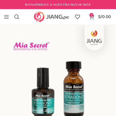
BIENVENIDOS A NUESTRA NUEVA WEB
0
S/
0.00
Inicio
Manicure y Pedicure
Marcas de Manicure
Mia Secret
Primer