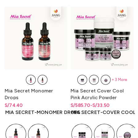
+3 More
Mia Secret Monomer
Mia Secret Cover Cool
Drops
Pink Acrylic Powder
S/
Rango de precios: desde
74.40
S/
Rango de precios: desde
Rango de precios: desde
585.70
-
S/
33.50
S/
74.40
hasta
S/
74.40
S/33.50 hasta S/585.70
S/
33.50
hasta
S/
585.70
MIA SECRET-MONOMER DROPS
MIA SECRET-COVER COOL 