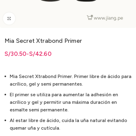
Clic para ampliar
Mia Secret Xtrabond Primer
0.50 hasta S/42.60
0.50
S/
30.50
hasta
-
S/
S/
42.60
42.60
Mia Secret Xtrabond Primer. Primer libre de ácido para
acrílico, gel y semi permanentes.
El primer se utiliza para aumentar la adhesión en
acrílico y gel y permitir una máxima duración en
esmalte semi permanente.
Al estar libre de ácido, cuida la uña natural evitando
quemar uña y cutícula.