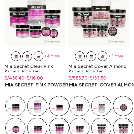
+4 More
+3 More
Mia Secret Clear Pink
Mia Secret Cover Almond
Acrylic Powder
Acrylic Powder
S/
Rango de precios: desde
Rango de precios: desde
456.40
-
S/
16.00
S/
Rango de precios: desde
Rango de precios: desde
585.70
-
S/
33.50
S/16.00 hasta S/456.40
S/
16.00
hasta
S/
456.40
S/33.50 hasta S/585.70
S/
33.50
hasta
S/
585.70
MIA SECRET-PINK POWDER
MIA SECRET-COVER ALMO