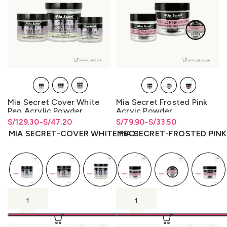
Mia Secret Cover White
Mia Secret Frosted Pink
Peo Acrylic Powder
Acryic Powder
S/
Rango de precios: desde
Rango de precios: desde
129.30
-
S/
47.20
S/
Rango de precios: desde
Rango de precios: desde
79.90
-
S/
33.50
S/47.20 hasta S/129.30
S/
47.20
hasta
S/
129.30
S/33.50 hasta S/79.90
S/
33.50
hasta
S/
79.90
MIA SECRET-COVER WHITE PEO
MIA SECRET-FROSTED PINK