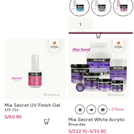
Mia Secret UV Finish Gel
+2 More
1/2 Oz
S/
60.90
Mia Secret White Acrylic
Powder
S/
Rango de precios: desde
Rango de precios: desde
222.10
-
S/
33.50