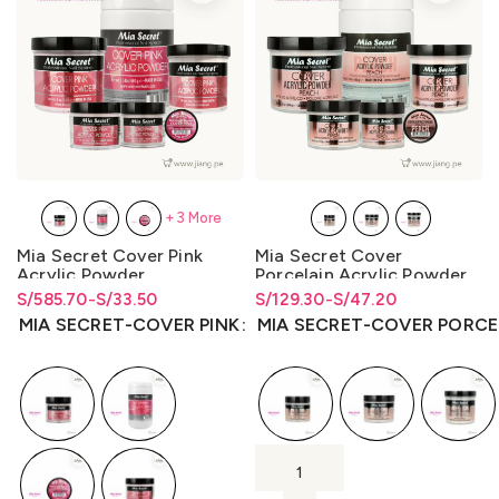
+3 More
Mia Secret Cover Pink
Mia Secret Cover
Acrylic Powder
Porcelain Acrylic Powder
S/
Rango de precios: desde
Rango de precios: desde
585.70
-
S/
33.50
S/
Rango de precios: desde
Rango de precios: desde
129.30
-
S/
47.20
S/33.50 hasta S/585.70
S/
33.50
hasta
S/
585.70
S/47.20 hasta S/129.30
S/
47.20
hasta
S/
129.30
MIA SECRET-COVER PINK
MIA SECRET-COVER PORCE