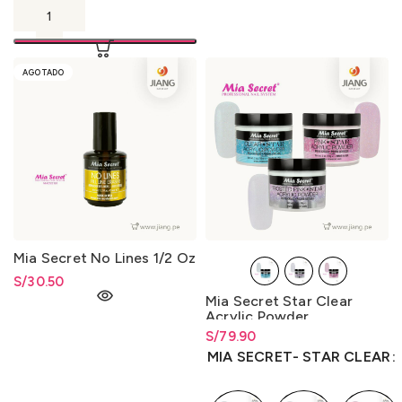
AGOTADO
Mia Secret No Lines 1/2 Oz
S/
30.50
Mia Secret Star Clear
Acrylic Powder
S/
Rango de precios: desde
79.90
S/
79.90
hasta
S/
79.90
MIA SECRET- STAR CLEAR