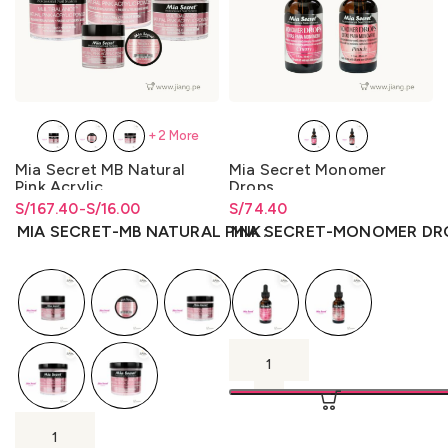
+2 More
Mia Secret MB Natural
Mia Secret Monomer
Pink Acrylic
Drops
S/
Rango de precios: desde
Rango de precios: desde
167.40
-
S/
16.00
S/
Rango de precios: desde
74.40
S/16.00 hasta S/167.40
S/
16.00
hasta
S/
167.40
S/
74.40
hasta
S/
74.40
MIA SECRET-MB NATURAL PINK
MIA SECRET-MONOMER DR