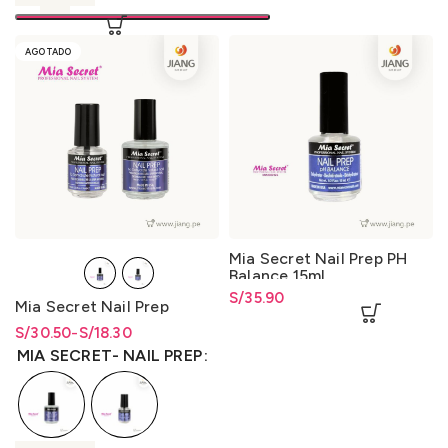
AGOTADO
Mia Secret Nail Prep PH
Balance 15ml
S/
35.90
Mia Secret Nail Prep
S/
Rango de precios: desde
Rango de precios: desde
30.50
-
S/
18.30
S/18.30 hasta S/30.50
S/
18.30
hasta
S/
30.50
MIA SECRET- NAIL PREP