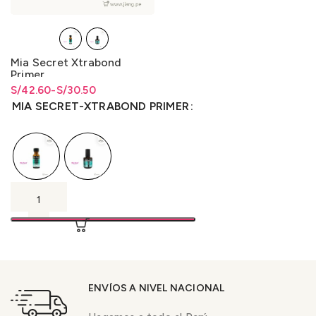
Mia Secret Xtrabond
Primer
S/
Rango de precios: desde
Rango de precios: desde
42.60
-
S/
30.50
S/30.50 hasta S/42.60
S/
30.50
hasta
S/
42.60
MIA SECRET-XTRABOND PRIMER
ENVÍOS A NIVEL NACIONAL