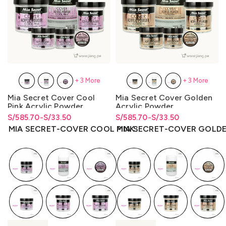
+3 More
+3 More
Mia Secret Cover Cool
Mia Secret Cover Golden
Pink Acrylic Powder
Acrylic Powder
S/
Rango de precios: desde
Rango de precios: desde
585.70
-
S/
33.50
S/
Rango de precios: desde
Rango de precios: desde
585.70
-
S/
33.50
S/33.50 hasta S/585.70
S/
33.50
hasta
S/
585.70
S/33.50 hasta S/585.70
S/
33.50
hasta
S/
585.70
MIA SECRET-COVER COOL PINK
MIA SECRET-COVER GOLD