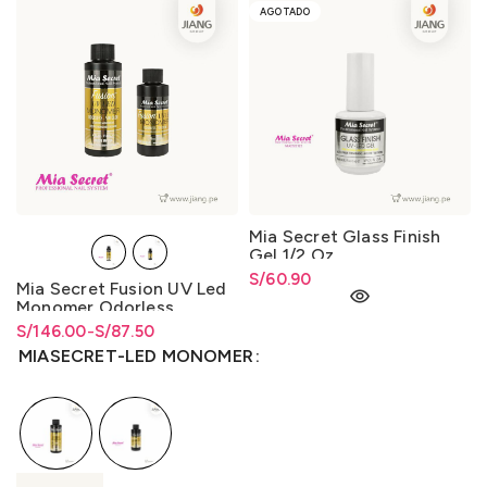
AGOTADO
Mia Secret Glass Finish
Gel 1/2 Oz
S/
60.90
Mia Secret Fusion UV Led
Monomer Odorless
S/
Rango de precios: desde
Rango de precios: desde
146.00
-
S/
87.50
S/87.50 hasta S/146.00
S/
87.50
hasta
S/
146.00
MIASECRET-LED MONOMER