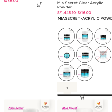
S/
36.00
Mia Secret Clear Acrylic
Powder
S/
Rango de precios: desde
Rango de precios: desde
1,445.10
-
S/
16.00
S/16.00 hasta S/1,445.10
S/
16.00
hasta
S/
1,445.10
MIASECRET-ACRYLIC POW