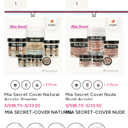
+3 More
+3 More
Mia Secret Cover Natural
Mia Secret Cover Nude
Acrylic Powder
Blush Acrylic
S/
Rango de precios: desde
Rango de precios: desde
585.70
-
S/
33.50
S/
Rango de precios: desde
Rango de precios: desde
585.70
-
S/
33.50
S/33.50 hasta S/585.70
S/
33.50
hasta
S/
585.70
S/33.50 hasta S/585.70
S/
33.50
hasta
S/
585.70
MIA SECRET-COVER NATURAL
MIA SECRET-COVER NUDE