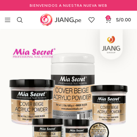
BIENVENIDOS A NUESTRA NUEVA WEB
0
S/
0.00
Inicio
Manicure y Pedicure
Uñas de Gel y Acrílico
Polvos Acrílicos