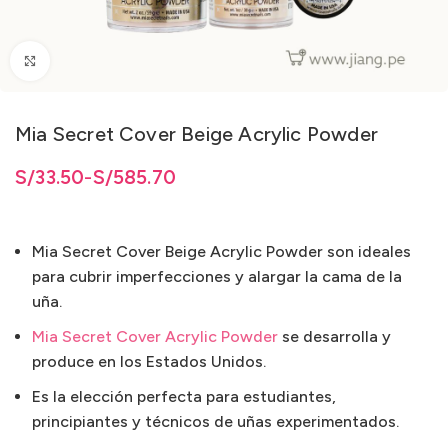
Clic para ampliar
Mia Secret Cover Beige Acrylic Powder
3.50 hasta S/585.70
3.50
S/
hasta
33.50
-
S/
S/
585.70
585.70
Mia Secret Cover Beige Acrylic Powder son ideales
para cubrir imperfecciones y alargar la cama de la
uña.
Mia Secret Cover Acrylic Powder
se desarrolla y
produce en los Estados Unidos.
Es la elección perfecta para estudiantes,
principiantes y técnicos de uñas experimentados.