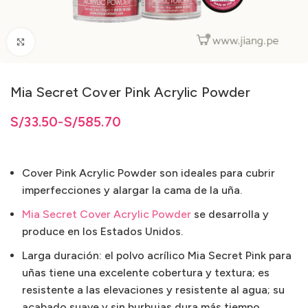
Clic para ampliar
Mia Secret Cover Pink Acrylic Powder
3.50 hasta S/585.70
3.50
S/
hasta
33.50
-
S/
S/
585.70
585.70
Cover Pink Acrylic Powder son ideales para cubrir
imperfecciones y alargar la cama de la uña.
Mia Secret Cover Acrylic Powder
se desarrolla y
produce en los Estados Unidos.
Larga duración: el polvo acrílico Mia Secret Pink para
uñas tiene una excelente cobertura y textura; es
resistente a las elevaciones y resistente al agua; su
acabado suave y sin burbujas dura más tiempo