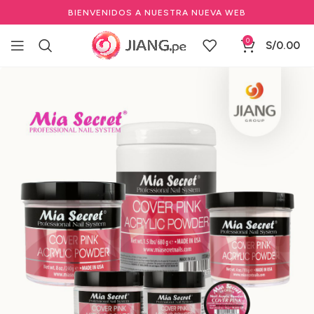
BIENVENIDOS A NUESTRA NUEVA WEB
0
S/
0.00
Inicio
Manicure y Pedicure
Uñas de Gel y Acrílico
Polvos Acrílicos