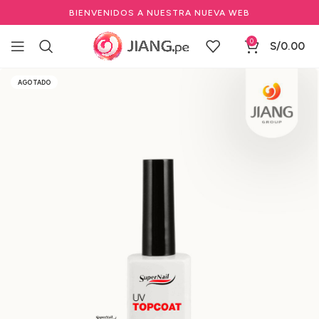
BIENVENIDOS A NUESTRA NUEVA WEB
0
S/
0.00
Inicio
Manicure y Pedicure
Otras Herramientas de manicure
AGOTADO
Selladores