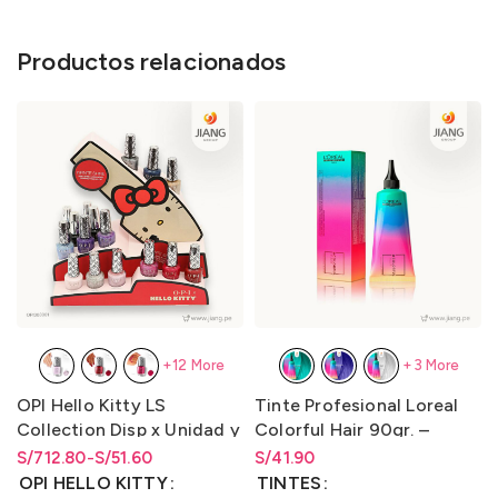
Productos relacionados
+12 More
+3 More
OPI Hello Kitty LS
Tinte Profesional Loreal
Collection Disp x Unidad y
Colorful Hair 90gr. –
Disp. x Kit 16
LO3000C1
S/
Rango de precios: desde
Rango de precios: desde
712.80
-
S/
51.60
S/
Rango de precios: desde
41.90
(Is/Bcoat/Tcoat) 15ml.
S/51.60 hasta S/712.80
S/
51.60
hasta
S/
712.80
S/
41.90
hasta
S/
41.90
OPI HELLO KITTY
TINTES