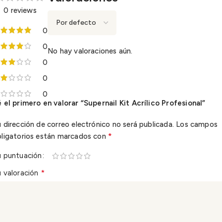
0 reviews
0
0
No hay valoraciones aún.
0
0
0
 el primero en valorar “Supernail Kit Acrílico Profesional”
 dirección de correo electrónico no será publicada.
Los campos
*
bligatorios están marcados con
u puntuación
*
 valoración