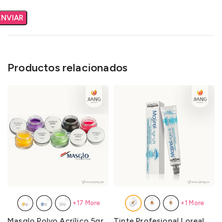
Productos relacionados
+17 More
+1 More
Masglo Polvo Acrílico 5gr.
Tinte Profesional Loreal