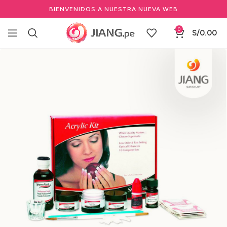
BIENVENIDOS A NUESTRA NUEVA WEB
0
S/
0.00
Inicio
Manicure y Pedicure
Otras Herramientas de manicure
Kit Cuidado de Uñas