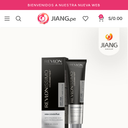
BIENVENIDOS A NUESTRA NUEVA WEB
0
S/
0.00
Inicio
Salones de Belleza
Marcas de Salón
Revlon