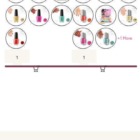
+1 More