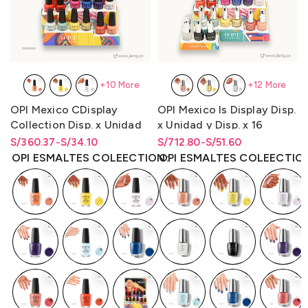
+10 More
+12 More
OPI Mexico CDisplay
OPI Mexico Is Display Disp.
Collection Disp. x Unidad
x Unidad y Disp. x 16
y Disp. x 12 Unidades LQR
Unidades Collection
S/
Rango de precios: desde
Rango de precios: desde
360.37
-
S/
34.10
S/
Rango de precios: desde
Rango de precios: desde
712.80
-
S/
51.60
15ml.
(Is/Bcoat/Tcoat)
S/34.10 hasta S/360.37
S/
34.10
hasta
S/
360.37
S/51.60 hasta S/712.80
S/
51.60
hasta
S/
712.80
OPI ESMALTES COLEECTION
OPI ESMALTES COLEECTIO