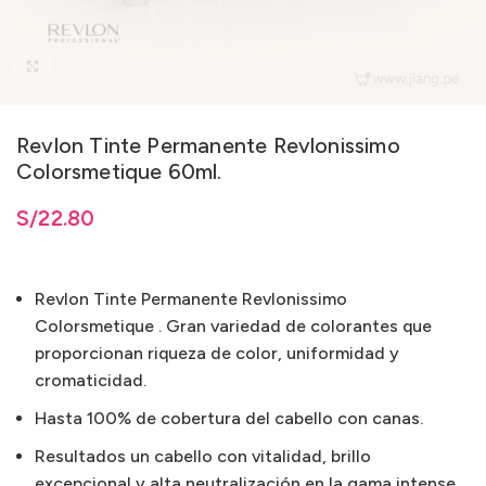
Clic para ampliar
Revlon Tinte Permanente Revlonissimo
Colorsmetique 60ml.
ta
S/
S/
22.80
22.80
Revlon Tinte Permanente Revlonissimo
Colorsmetique . Gran variedad de colorantes que
proporcionan riqueza de color, uniformidad y
cromaticidad.
Hasta 100% de cobertura del cabello con canas.
Resultados un cabello con vitalidad, brillo
excepcional y alta neutralización en la gama intense