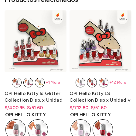
+1 More
+12 More
OPI Hello Kitty Is Glitter
OPI Hello Kitty LS
Collection Disp. x Unidad
Collection Disp x Unidad y
y Disp. Kit 9
Disp. x Kit 16
S/
Rango de precios: desde
Rango de precios: desde
400.95
-
S/
51.60
S/
Rango de precios: desde
Rango de precios: desde
712.80
-
S/
51.60
(Is/Bcoat/Tcoat) 15ml.
(Is/Bcoat/Tcoat) 15ml.
S/51.60 hasta S/400.95
S/
51.60
hasta
S/
400.95
S/51.60 hasta S/712.80
S/
51.60
hasta
S/
712.80
OPI HELLO KITTY
OPI HELLO KITTY