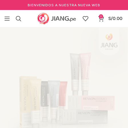
BIENVENIDOS A NUESTRA NUEVA WEB
0
S/
0.00
Inicio
Salones de Belleza
Marcas de Salón
Revlon