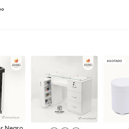
eo
AGOTADO
ar Negro