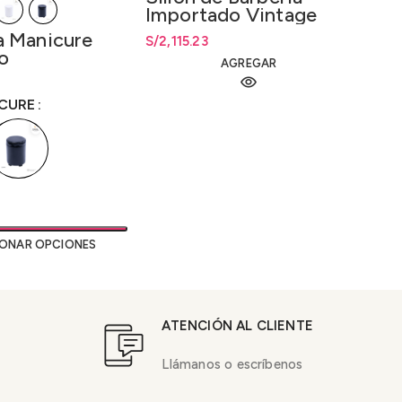
Importado Vintage
De
Hidráulico
a Manicure
S/
2,115.23
El pr
S/
El pr
14
co
AGREGAR
ecios: desde
S/
81.65
5
ICURE
IONAR OPCIONES
ATENCIÓN AL CLIENTE
Llámanos o escríbenos