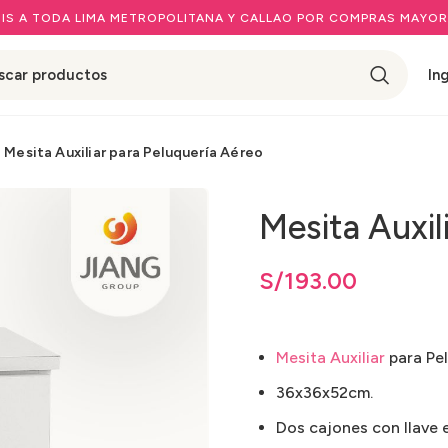
IS A TODA LIMA METROPOLITANA Y CALLAO POR COMPRAS MAYOR
In
Mesita Auxiliar para Peluquería Aéreo
Mesita Auxil
S/
193.00
Mesita Auxiliar
para Pel
36x36x52cm.
Dos cajones con llave e