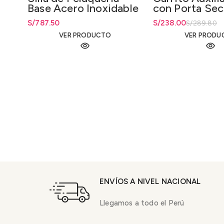
Base Acero Inoxidable
con Porta Se
Hidráulico
S/
787.50
El precio original er
S/
El precio actual es: 
238.00
S/
289.80
VER PRODUCTO
VER PRODU
ENVÍOS A NIVEL NACIONAL
Llegamos a todo el Perú