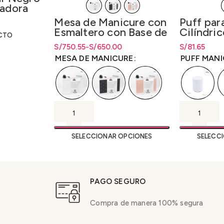
cadora
Mesa de Manicure con
Puff par
a: S/289.80.
S/238.00.
Esmaltero con Base de
Cilíndri
CTO
Vidrio
S/
Rango de precios: desde
Rango de precios: desde
750.55
-
S/
650.00
S/
Rango de pr
81.65
S/650.00 hasta S/750.55
S/
650.00
hasta
S/
750.55
hasta
S/
81.6
MESA DE MANICURE
PUFF MAN
SELECCIONAR OPCIONES
SELECC
PAGO SEGURO
Compra de manera 100% segura