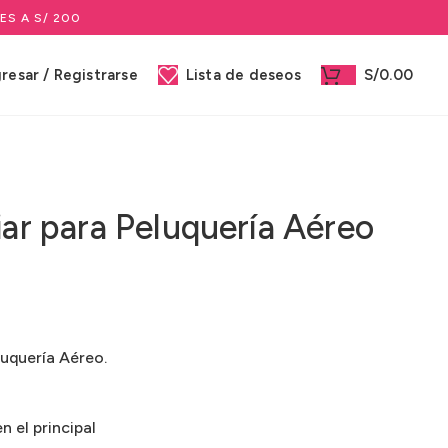
ES A S/ 200
gresar / Registrarse
Lista de deseos
S/
0.00
iar para Peluquería Aéreo
uquería Aéreo.
n el principal