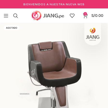
BIENVENIDOS A NUESTRA NUEVA WEB
0
S/
0.00
Inicio
Mobiliario
Sillas y Sillones
Sillas de Maquillaje
AGOTADO