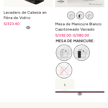
Lavadero de Cabeza en
Fibra de Vidrio
S/
323.40
Mesa de Manicure Blanco
Capitoneado Variado
S/
Rango de precios: desde
Rango de precios: desde
392.00
-
S/
380.00
S/380.00 hasta S/392.00
S/
380.00
hasta
S/
392.00
MESA DE MANICURE