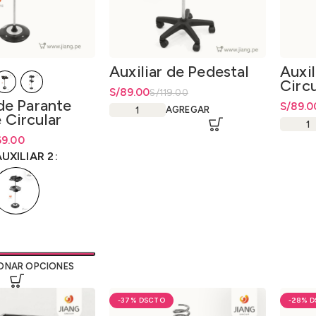
Auxiliar de Pedestal
Auxil
Circu
El precio original era: S/119.00.
S/
El precio actual es: S/89.00.
89.00
S/
119.00
 de Parante
El prec
S/
El prec
89.0
AGREGAR
 Circular
ecios: desde
ecios: desde
69.00
ta S/73.00
ta
S/
73.00
UXILIAR 2
ONAR OPCIONES
-37%
-28%