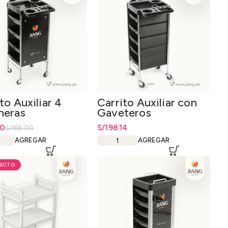
to Auxiliar 4
Carrito Auxiliar con
neras
Gaveteros
io original era: S/165.00.
io actual es: S/119.00.
00
S/
198.14
S/
165.00
AGREGAR
AGREGAR