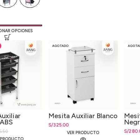
ONAR OPCIONES
AGOTADO
AGOTA
uxiliar
Mesita Auxiliar Blanco
Mesit
 ABS
Neg
S/
325.00
ginal era: S/126.50.
tual es: S/89.00.
S/
280.
6.50
VER PRODUCTO
 PRODUCTO