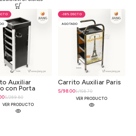
-38%
DO
AGOTADO
to Auxiliar
Carrito Auxiliar Paris
o con Porta
El precio original era: S/158.70.
S/
El precio actual es: S/98.00.
98.00
S/
158.70
dora
io original era: S/289.80.
io actual es: S/238.00.
00
S/
289.80
VER PRODUCTO
VER PRODUCTO