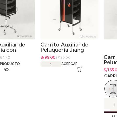
uxiliar de
Carrito Auxiliar de
ía con
Peluquería Jiang
Cromadas
Group
Carri
ginal era: S/364.40.
tual es: S/309.74.
El precio original era: S/120.00.
S/
El precio actual es: S/99.00.
99.00
364.40
S/
120.00
Peluq
 PRODUCTO
AGREGAR
Alum
S/
Rango 
165.
S/
165.
CARRI
SE