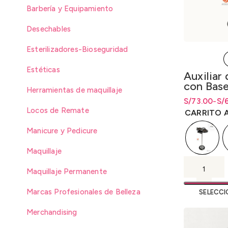
Barbería y Equipamiento
Desechables
Esterilizadores-Bioseguridad
Estéticas
Auxiliar
con Base
Herramientas de maquillaje
S/
Rango de pr
Rango de pr
73.00
-
S/
Locos de Remate
S/69.00 has
S/
69.00
has
CARRITO A
Manicure y Pedicure
Maquillaje
Maquillaje Permanente
Marcas Profesionales de Belleza
SELECCI
Merchandising