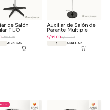
iar de Salón
Auxiliar de Salón de
lar FIJO
Parante Multiple
io original era: S/123.00.
io actual es: S/89.00.
0
El precio original era: S/158.70.
S/
El precio actual es: S/89.00.
89.00
S/
123.00
S/
158.70
AGREGAR
AGREGAR