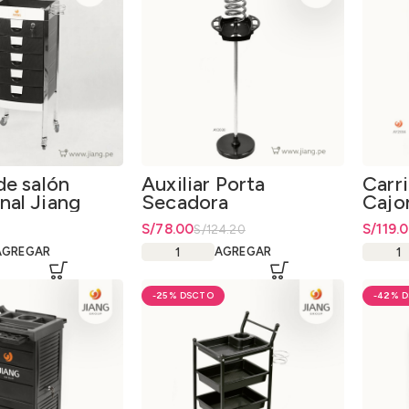
de salón
Auxiliar Porta
Carri
nal Jiang
Secadora
Cajo
on ruedas
El precio original era: S/124.20.
S/
El precio actual es: S/78.00.
78.00
El prec
S/
El prec
119.
S/
124.20
AGREGAR
AGREGAR
-25%
-42%