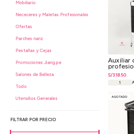
Mobiliario
Nececeres y Maletas Profesionales
Ofertas
Parches nariz
Pestañas y Cejas
Auxiliar 
Promociones Jiang.pe
profesio
Group c
Salones de Belleza
S/
318.50
360°
Todo
AGOTADO
Utensilios Generales
FILTRAR POR PRECIO