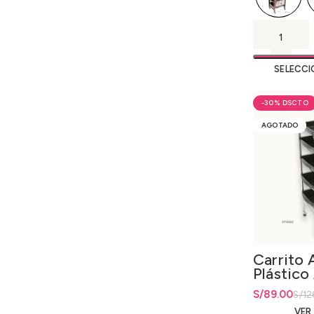
SELECCI
-30%
AGOTADO
Carrito A
Plástico
El precio ori
S/
El precio ac
89.00
S/
12
VER