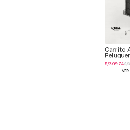
Carrito A
Peluquer
Ruedas 
El precio ori
S/
El precio ac
309.74
S/
DyL
VER