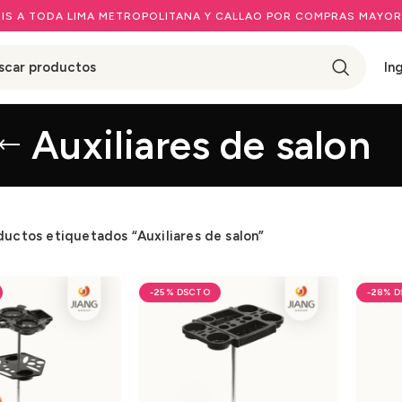
IS A TODA LIMA METROPOLITANA Y CALLAO POR COMPRAS MAYOR
In
Auxiliares de salon
ductos etiquetados “Auxiliares de salon”
-25%
-28%