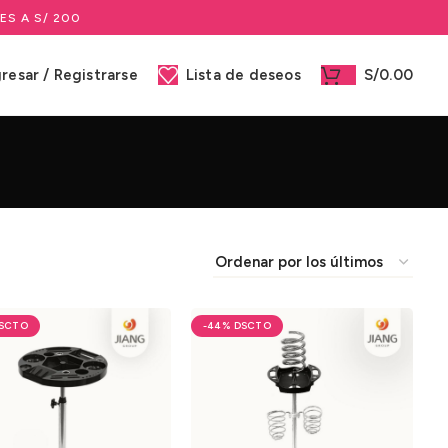
ES A S/ 200
gresar / Registrarse
Lista de deseos
S/
0.00
-44%