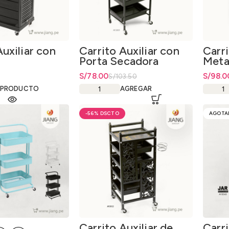
Auxiliar con
Carrito Auxiliar con
Carri
Porta Secadora
Meta
El precio original era: S/103.50.
S/
El precio actual es: S/78.00.
78.00
El prec
S/
El prec
98.0
S/
103.50
 PRODUCTO
AGREGAR
-56%
AGOTA
Carrito Auxiliar de
Carri