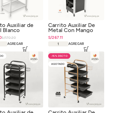
to Auxiliar de
Carrito Auxiliar De
l Blanco
Metal Con Mango
Aluminio
io original era: S/170.20.
io actual es: S/98.00.
0
S/
267.11
S/
170.20
AGREGAR
AGREGAR
DO
-15%
AGOTADO
to Auxiliar de
Carrito Auxiliar De