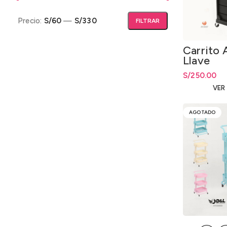
Precio:
S/60
—
S/330
FILTRAR
Precio mínimo
Precio máximo
Carrito 
Llave
S/
250.00
VER
AGOTADO