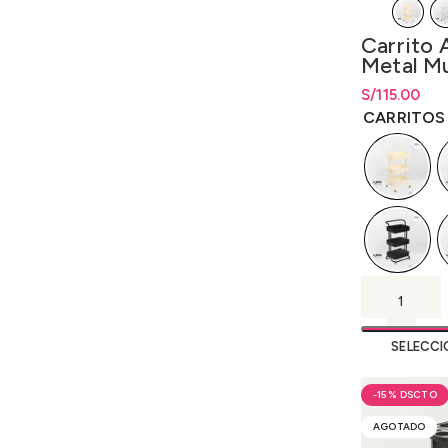
Carrito A
Metal Mu
DyL
S/
Rango de pr
115.00
S/
115.00
ha
CARRITOS 
SELECCI
-15%
AGOTADO