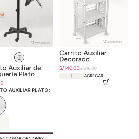
Carrito Auxiliar
Decorado
to Auxiliar de
El precio original era: S/216.20.
S/
El precio actual es: S/140.00.
140.00
S/
216.20
uería Plato
AGREGAR
inio
de precios: desde
00
00
hasta
S/
165.00
TO AUXILIAR PLATO
LECCIONAR OPCIONES