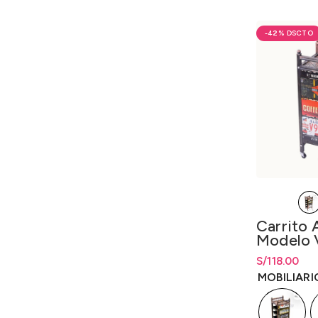
-42%
Carrito A
Modelo 
S/
Rango de pr
118.00
S/
118.00
ha
MOBILIARI