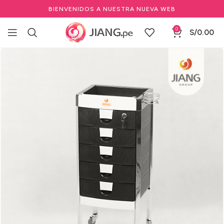
BIENVENIDOS A NUESTRA NUEVA WEB
0
S/
0.00
Inicio
Mobiliario
Auxiliares
Para Peluquería