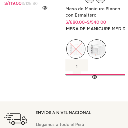
El precio original era:
S/
El precio actual es: S/119.00.
119.00
S/
125.80
Mesa de Manicure Blanco
S/125.80.
con Esmaltero
S/
Rango de precios: desde
Rango de precios: desde
680.00
-
S/
540.00
S/540.00 hasta S/680.00
S/
540.00
hasta
S/
680.00
MESA DE MANICURE MEDID
ENVÍOS A NIVEL NACIONAL
Llegamos a todo el Perú