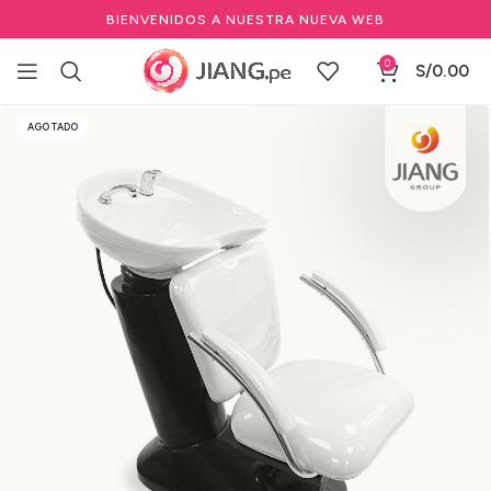
BIENVENIDOS A NUESTRA NUEVA WEB
0
S/
0.00
Inicio
Mobiliario
Lavaderos-Lavacabezas
Loza
AGOTADO