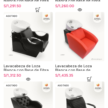
Blanca con Base de Fibra
Blanca con Base de Fibra
de Vidrio 013
de Vidrio 013
S/
1,291.50
S/
1,260.00
AGOTADO
Lavacabeza de Loza
Lavacabeza de Loza
Blanca con Base de Fibra
Blanca con Base de
de Vidrio 013
Madera 013
S/
1,312.50
S/
1,435.35
AGOTADO
AGOTADO