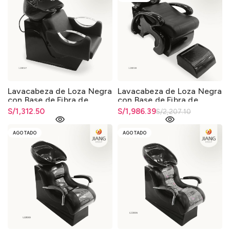
Lavacabeza de Loza Negra
Lavacabeza de Loza Negra
con Base de Fibra de
con Base de Fibra de
Vidrio 013
Vidrio 013
S/
1,312.50
El precio original era:
S/
El precio actual es:
1,986.39
S/
2,207.10
S/2,207.10.
S/1,986.39.
AGOTADO
AGOTADO