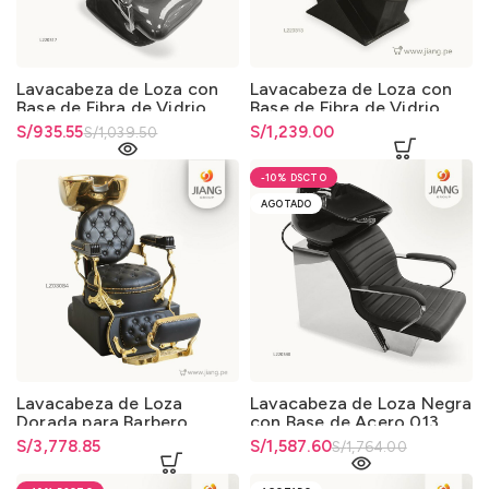
Lavacabeza de Loza con
Lavacabeza de Loza con
Base de Fibra de Vidrio
Base de Fibra de Vidrio
0325
0325
El precio original era:
S/
El precio actual es: S/935.55.
935.55
S/
1,239.00
S/
1,039.50
S/1,039.50.
-10%
AGOTADO
Lavacabeza de Loza
Lavacabeza de Loza Negra
Dorada para Barbero
con Base de Acero 013
S/
3,778.85
El precio original era:
S/
El precio actual es:
1,587.60
S/
1,764.00
S/1,764.00.
S/1,587.60.