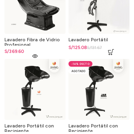
Lavadero Fibra de Vidrio
Lavadero Portátil
Profesional
El precio original era:
S/
El precio actual es: S/125.08.
125.08
S/
131.67
S/
369.60
S/131.67.
-14%
AGOTADO
Lavadero Portátil con
Lavadero Portátil con
Recipiente
Recipiente