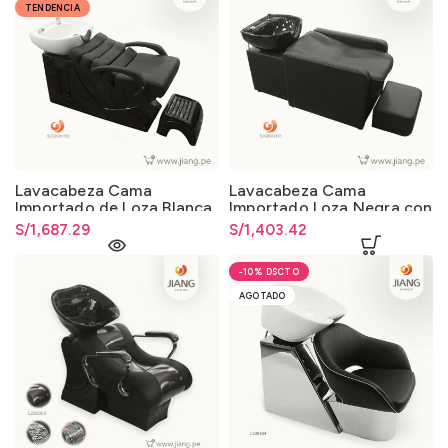
TENDENCIA
Lavacabeza Cama
Lavacabeza Cama
Importado de Loza Blanca
Importado Loza Negra con
con Pisapie de Fibra de
Pisapie Tapizado
S/
1,687.29
S/
1,403.42
Vidrio
-10%
AGOTADO