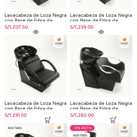
Lavacabeza de Loza Negra
Lavacabeza de Loza Negra
con Base de Fibra de
con Base de Fibra de
Vidrio 013
Vidrio 013
S/
1,207.50
S/
1,239.00
Lavacabeza de Loza Negra
Lavacabeza de Loza Negra
con Base de Fibra de
con Base de Fibra de
Vidrio 013
Vidrio 013
S/
1,291.50
S/
1,260.00
AGOTADO
-10%
AGOTADO