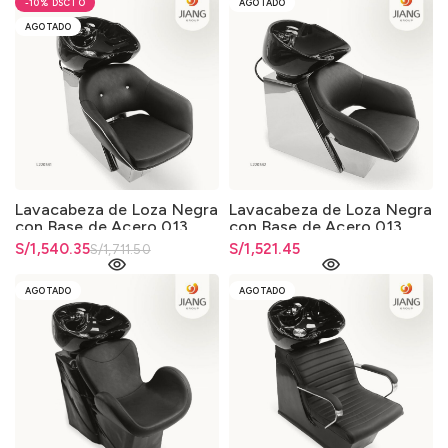
-10%
AGOTADO
AGOTADO
Lavacabeza de Loza Negra
Lavacabeza de Loza Negra
con Base de Acero 013
con Base de Acero 013
El precio original era:
S/
El precio actual es:
1,540.35
S/
1,521.45
S/
1,711.50
S/1,711.50.
S/1,540.35.
AGOTADO
AGOTADO