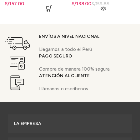
S/
157.00
El precio original era:
S/
El precio actual es: S/138.00.
138.00
S/
159.88
S/159.88.
ENVÍOS A NIVEL NACIONAL
Llegamos a todo el Perú
PAGO SEGURO
Compra de manera 100% segura
ATENCIÓN AL CLIENTE
Llámanos o escríbenos
LA EMPRESA