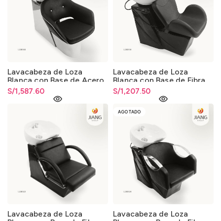
Lavacabeza de Loza
Lavacabeza de Loza
Blanca con Base de Acero
Blanca con Base de Fibra
013
de Vidrio 013
S/
1,587.60
S/
1,207.50
AGOTADO
Lavacabeza de Loza
Lavacabeza de Loza