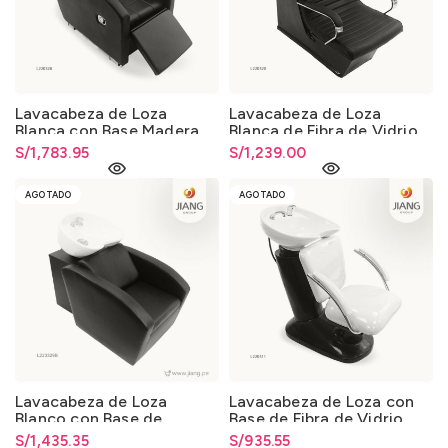
Lavacabeza de Loza
Lavacabeza de Loza
Blanca con Base Madera
Blanca de Fibra de Vidrio
013
013
S/
1,783.95
S/
1,239.00
AGOTADO
AGOTADO
Lavacabeza de Loza
Lavacabeza de Loza con
Blanco con Base de
Base de Fibra de Vidrio
Madera 013
0325
S/
1,435.35
S/
935.55