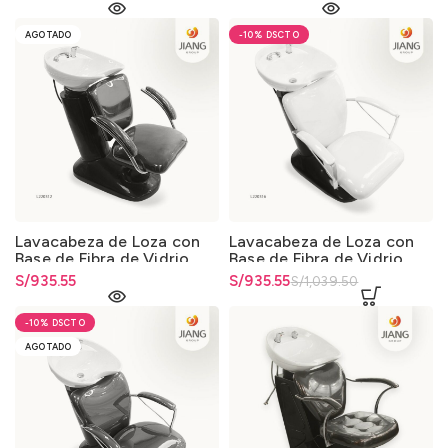
AGOTADO
-10%
Lavacabeza de Loza con
Lavacabeza de Loza con
Base de Fibra de Vidrio
Base de Fibra de Vidrio
0325
0325
S/
935.55
El precio original era:
S/
El precio actual es: S/935.55.
935.55
S/
1,039.50
S/1,039.50.
-10%
AGOTADO