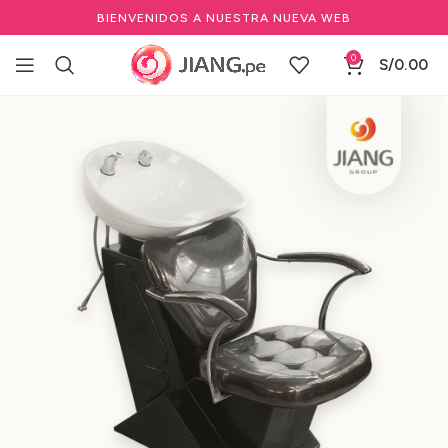
BIENVENIDOS A NUESTRA NUEVA WEB
0
S/
0.00
Inicio
Mobiliario
Lavaderos-Lavacabezas
Loza