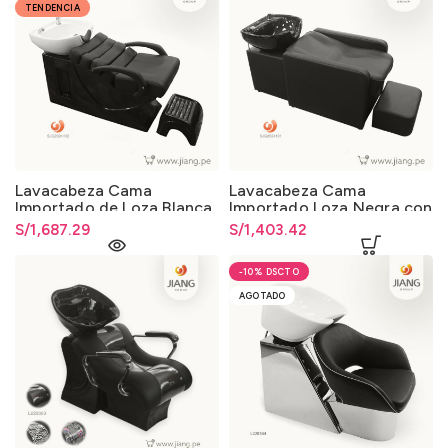
TENDENCIA
Lavacabeza Cama
Lavacabeza Cama
Importado de Loza Blanca
Importado Loza Negra con
con Pisapie de Fibra de
Pisapie Tapizado
S/
1,687.29
S/
1,403.42
Vidrio
-10%
AGOTADO