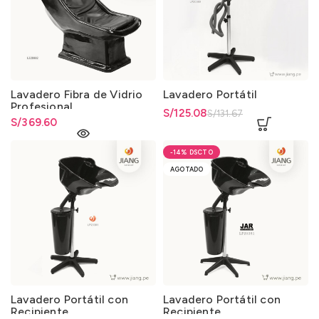
Lavadero Fibra de Vidrio
Lavadero Portátil
Profesional
El precio original era:
S/
El precio actual es: S/125.08.
125.08
S/
131.67
S/
369.60
S/131.67.
-14%
AGOTADO
Lavadero Portátil con
Lavadero Portátil con
Recipiente
Recipiente