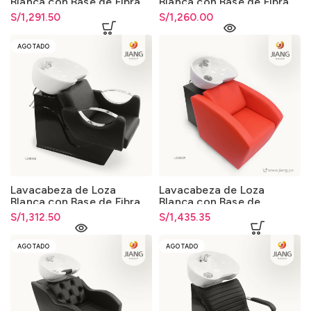
Blanca con Base de Fibra
Blanca con Base de Fibra
de Vidrio 013
de Vidrio 013
S/
1,291.50
S/
1,260.00
AGOTADO
Lavacabeza de Loza
Lavacabeza de Loza
Blanca con Base de Fibra
Blanca con Base de
de Vidrio 013
Madera 013
S/
1,312.50
S/
1,435.35
AGOTADO
AGOTADO