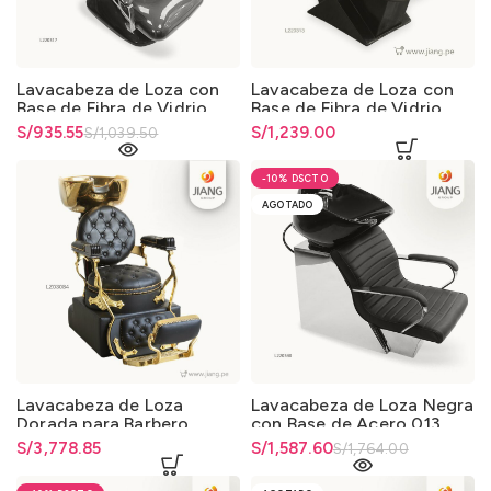
Lavacabeza de Loza con
Lavacabeza de Loza con
Base de Fibra de Vidrio
Base de Fibra de Vidrio
0325
0325
El precio original era:
S/
El precio actual es: S/935.55.
935.55
S/
1,239.00
S/
1,039.50
S/1,039.50.
-10%
AGOTADO
Lavacabeza de Loza
Lavacabeza de Loza Negra
Dorada para Barbero
con Base de Acero 013
S/
3,778.85
El precio original era:
S/
El precio actual es:
1,587.60
S/
1,764.00
S/1,764.00.
S/1,587.60.