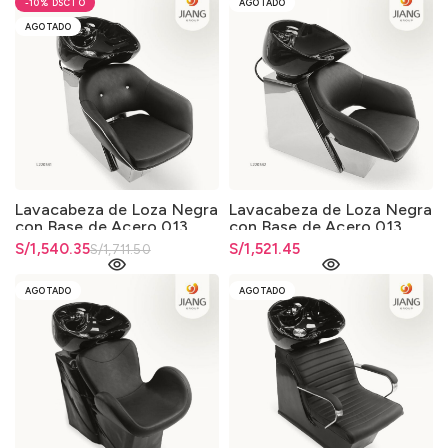
-10%
AGOTADO
AGOTADO
Lavacabeza de Loza Negra
Lavacabeza de Loza Negra
con Base de Acero 013
con Base de Acero 013
El precio original era:
S/
El precio actual es:
1,540.35
S/
1,521.45
S/
1,711.50
S/1,711.50.
S/1,540.35.
AGOTADO
AGOTADO