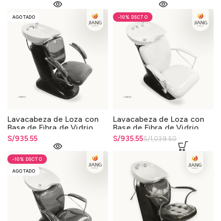
AGOTADO
-10%
Lavacabeza de Loza con
Lavacabeza de Loza con
Base de Fibra de Vidrio
Base de Fibra de Vidrio
0325
0325
S/
935.55
El precio original era:
S/
El precio actual es: S/935.55.
935.55
S/
1,039.50
S/1,039.50.
-10%
AGOTADO