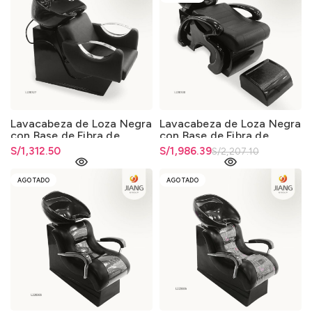
Lavacabeza de Loza Negra
Lavacabeza de Loza Negra
con Base de Fibra de
con Base de Fibra de
Vidrio 013
Vidrio 013
S/
1,312.50
El precio original era:
S/
El precio actual es:
1,986.39
S/
2,207.10
S/2,207.10.
S/1,986.39.
AGOTADO
AGOTADO