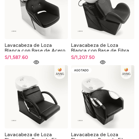
Lavacabeza de Loza
Lavacabeza de Loza
Blanca con Base de Acero
Blanca con Base de Fibra
013
de Vidrio 013
S/
1,587.60
S/
1,207.50
AGOTADO
Lavacabeza de Loza
Lavacabeza de Loza