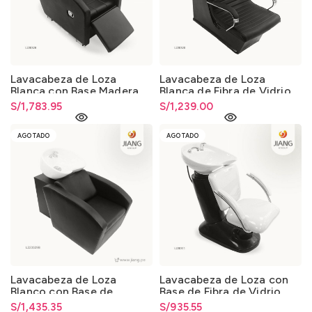
Lavacabeza de Loza
Lavacabeza de Loza
Blanca con Base Madera
Blanca de Fibra de Vidrio
013
013
S/
1,783.95
S/
1,239.00
AGOTADO
AGOTADO
Lavacabeza de Loza
Lavacabeza de Loza con
Blanco con Base de
Base de Fibra de Vidrio
Madera 013
0325
S/
1,435.35
S/
935.55