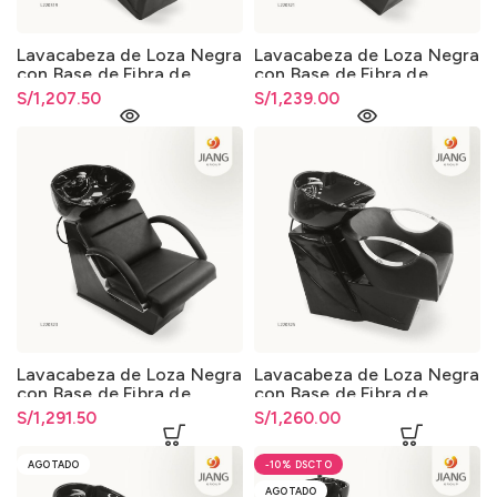
Lavacabeza de Loza Negra
Lavacabeza de Loza Negra
con Base de Fibra de
con Base de Fibra de
Vidrio 013
Vidrio 013
S/
1,207.50
S/
1,239.00
Lavacabeza de Loza Negra
Lavacabeza de Loza Negra
con Base de Fibra de
con Base de Fibra de
Vidrio 013
Vidrio 013
S/
1,291.50
S/
1,260.00
AGOTADO
-10%
AGOTADO