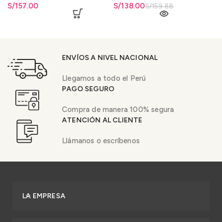
S/
157.00
El precio original era:
S/
El precio actual es: S/138.00.
138.00
S/
159.88
S/159.88.
ENVÍOS A NIVEL NACIONAL
Llegamos a todo el Perú
PAGO SEGURO
Compra de manera 100% segura
ATENCIÓN AL CLIENTE
Llámanos o escríbenos
LA EMPRESA