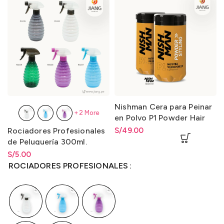
Nishman Cera para Peinar
+2 More
en Polvo P1 Powder Hair
Styling Wax P1 20gr.
Rociadores Profesionales
S/
49.00
de Peluquería 300ml.
S/
Rango de precios: desde
5.00
S/
5.00
hasta
S/
5.00
ROCIADORES PROFESIONALES