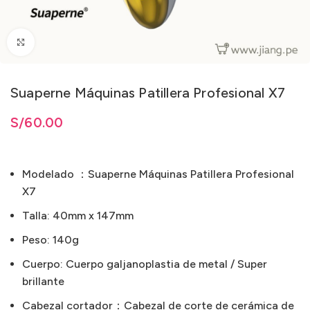
Clic para ampliar
Suaperne Máquinas Patillera Profesional X7
ta
S/
S/
60.00
60.00
Modelado ：Suaperne Máquinas Patillera Profesional
X7
Talla: 40mm x 147mm
Peso: 140g
Cuerpo: Cuerpo galjanoplastia de metal / Super
brillante
Cabezal cortador：Cabezal de corte de cerámica de