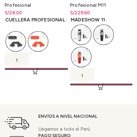
Profesional
Profesional M11
S/
Rango de precios: desde
28.00
S/
Rango de precios: desde
229.60
S/
28.00
hasta
S/
28.00
S/
229.60
hasta
S/
229.60
CUELLERA PROFESIONAL
MADESHOW 11
ENVÍOS A NIVEL NACIONAL
Llegamos a todo el Perú
PAGO SEGURO