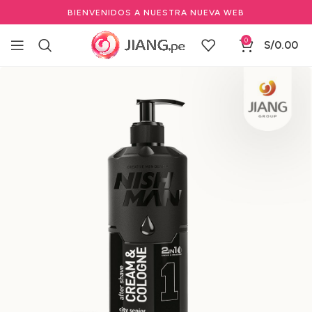
BIENVENIDOS A NUESTRA NUEVA WEB
0
S/
0.00
Inicio
Barbería y Equipamiento
Cuidado cabello y barba
Cuidado personal y Complementos de Barbería
Colonias para Hombre de Barbería