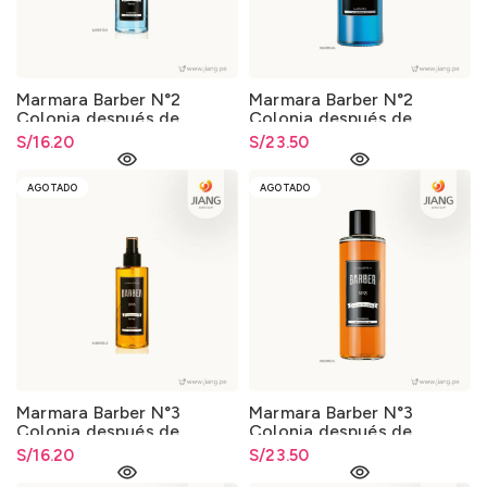
Marmara Barber N°2
Marmara Barber N°2
Colonia después de
Colonia después de
Afeitar 250ml.
Afeitar 500ml.
S/
16.20
S/
23.50
AGOTADO
AGOTADO
Marmara Barber N°3
Marmara Barber N°3
Colonia después de
Colonia después de
Afeitar 250ml.
Afeitar 500ml.
S/
16.20
S/
23.50