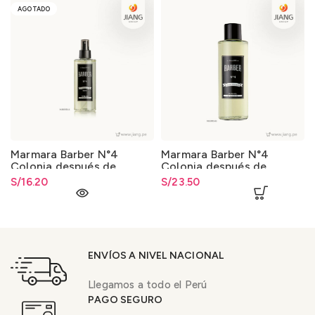
AGOTADO
Marmara Barber N°4
Marmara Barber N°4
Colonia después de
Colonia después de
Afeitar 250ml.
Afeitar 500ml.
S/
16.20
S/
23.50
ENVÍOS A NIVEL NACIONAL
Llegamos a todo el Perú
PAGO SEGURO