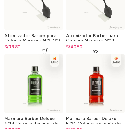
Atomizador Barber para
Atomizador Barber para
Colonia Marmara N°1, N°2,
Colonia Marmara N°13,
N°3 y N°4 (500ml.)
N°14 (400ml.)
S/
33.80
S/
40.50
Marmara Barber Deluxe
Marmara Barber Deluxe
N°13 Colonia después de
N°14 Colonia después de
Afeitar 400ml.
Afeitar 400ml.