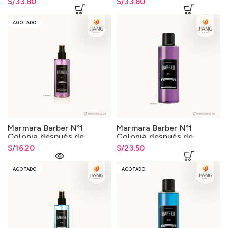
S/
33.80
S/
33.80
AGOTADO
Marmara Barber N°1
Marmara Barber N°1
Colonia después de
Colonia después de
Afeitar 250ml.
Afeitar 500ml.
S/
16.20
S/
23.50
AGOTADO
AGOTADO