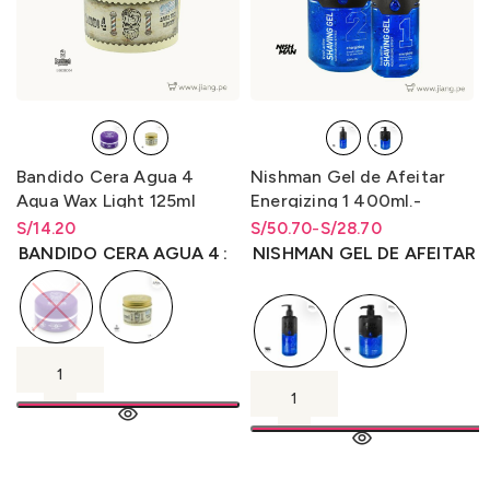
Bandido Cera Agua 4
Nishman Gel de Afeitar
Aqua Wax Light 125ml
Energizing 1 400ml.-
Energizante 2 1L.
S/
Rango de precios: desde
14.20
S/
Rango de precios: desde
Rango de precios: desde
50.70
-
S/
28.70
S/
14.20
hasta
S/
14.20
S/28.70 hasta S/50.70
S/
28.70
hasta
S/
50.70
BANDIDO CERA AGUA 4
NISHMAN GEL DE AFEITAR