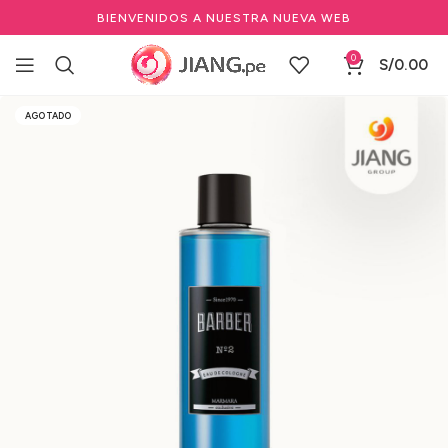
BIENVENIDOS A NUESTRA NUEVA WEB
0
S/
0.00
Inicio
Barbería y Equipamiento
Cuidado cabello y barba
AGOTADO
Cuidado personal y Complementos de Barbería
Colonias para Hombre de Barbería