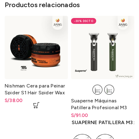
Productos relacionados
-30%
Nishman Cera para Peinar
Spider S1 Hair Spider Wax
S1 150ml.
S/
38.00
Suaperne Máquinas
Patillera Profesional M3
S/
Rango de precios: desde
91.00
S/
91.00
hasta
S/
91.00
SUAPERNE PATILLERA M3