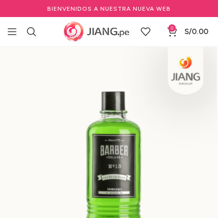
BIENVENIDOS A NUESTRA NUEVA WEB
0
S/
0.00
Inicio
Barbería y Equipamiento
Cuidado cabello y barba
Cuidado personal y Complementos de Barbería
Colonias para Hombre de Barbería