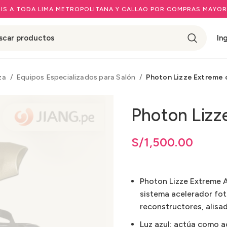
IS A TODA LIMA METROPOLITANA Y CALLAO POR COMPRAS MAYOR
In
eza
Equipos Especializados para Salón
Photon Lizze Extreme 
Photon Lizz
S/
1,500.00
Photon Lizze Extreme A
sistema acelerador fot
reconstructores, alisa
Luz azul: actúa como a