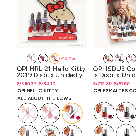
+10 More
OPI HRL 21 Hello Kitty
OPI ISDU3 Col
2019 Disp. x Unidad y
Is Disp. x Uni
Disp. x kit 12 unidades
Disp. x 16 Un
S/
Rango de precios: desde S/34.10
Rango de precios: desde
360.37
-
S/
34.10
S/
34.10
S/
Rango de precios: d
Rango de precios: 
712.80
-
S/
51.60
Lqr. 15 ml
(Is/Bcoat/Tco
hasta S/360.37
hasta
S/
360.37
hasta S/712.80
hasta
S/
712.80
OPI HELLO KITTY
OPI ESMALTES C
ALL ABOUT THE BOWS