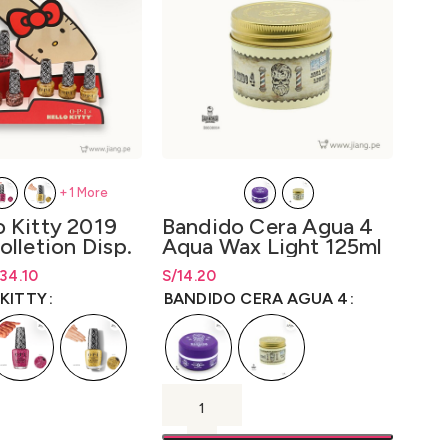
+1 More
o Kitty 2019
Bandido Cera Agua 4
Tin
olletion Disp.
Aqua Wax Light 125ml
Lor
y Disp. x Kit
60
cios: desde S/34.10
ecios: desde
34.10
S/
34.10
S/
Rango de precios: desde
14.20
S/
14.20
S/
Rang
26
ml.
.27
.27
hasta
S/
14.20
S/
26
 KITTY
BANDIDO CERA AGUA 4
TIN