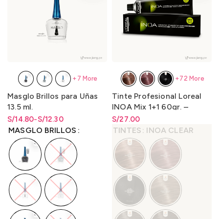
+7 More
+72 More
Masglo Brillos para Uñas
Tinte Profesional Loreal
13.5 ml.
INOA Mix 1+1 60gr. –
LO3000N1
S/
Rango de precios: desde
Rango de precios: desde
14.80
-
S/
12.30
S/
Rango de precios: desde
27.00
S/12.30 hasta S/14.80
S/
12.30
hasta
S/
14.80
S/
27.00
hasta
S/
27.00
MASGLO BRILLOS
TINTES
INOA CLEAR