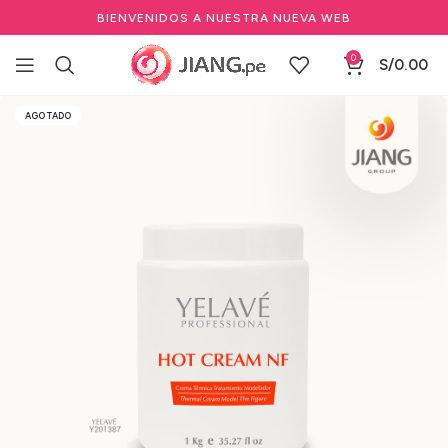
BIENVENIDOS A NUESTRA NUEVA WEB
0
S/
0.00
Inicio
Estéticas
Cuidado Corporal & Facial
Otros Productos
AGOTADO
Reductores