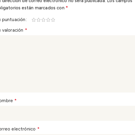
 dirección de correo electrónico no será publicada.
Los campos
*
bligatorios están marcados con
u puntuación
*
 valoración
*
ombre
*
orreo electrónico