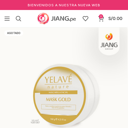
BIENVENIDOS A NUESTRA NUEVA WEB
0
S/
0.00
Inicio
Estéticas
Marcas Spa, Estética & Skin
Cherimoya
AGOTADO
Mascarillas