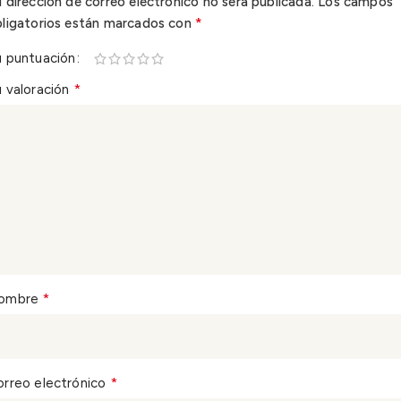
 dirección de correo electrónico no será publicada.
Los campos
*
bligatorios están marcados con
u puntuación
*
 valoración
*
ombre
*
orreo electrónico