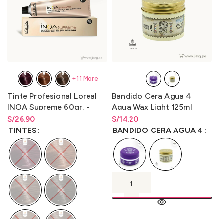
+11 More
Tinte Profesional Loreal
Bandido Cera Agua 4
INOA Supreme 60gr. -
Aqua Wax Light 125ml
LO3000N3
S/
Rango de precios: desde
26.90
S/
Rango de precios: desde
14.20
S/
26.90
hasta
S/
26.90
S/
14.20
hasta
S/
14.20
TINTES
BANDIDO CERA AGUA 4