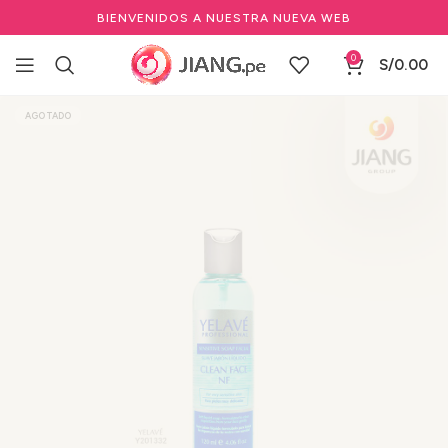
BIENVENIDOS A NUESTRA NUEVA WEB
0
S/
0.00
Inicio
Estéticas
Cuidado Corporal & Facial
AGOTADO
Productos de Limpieza
Jabón facial