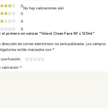
0
No hay valoraciones aún.
0
0
0
 el primero en valorar “Yelavé Clean Face Nf x 120ml.”
 dirección de correo electrónico no será publicada.
Los campos
*
bligatorios están marcados con
u puntuación
*
 valoración