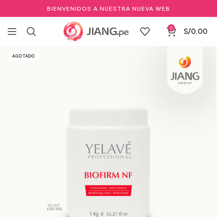
BIENVENIDOS A NUESTRA NUEVA WEB
0
S/
0.00
Inicio
Estéticas
Cuidado Corporal & Facial
Otros Productos
AGOTADO
Reafirmante