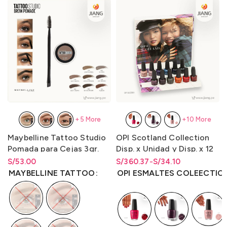
+5 More
+10 More
Maybelline Tattoo Studio
OPI Scotland Collection
Pomada para Cejas 3gr.
Disp. x Unidad y Disp. x 12
Unidades LQR 15ml.
S/
Rango de precios: desde
53.00
S/
Rango de precios: desde
Rango de precios: desde
360.37
-
S/
34.10
S/
53.00
hasta
S/
53.00
S/34.10 hasta S/360.37
S/
34.10
hasta
S/
360.37
MAYBELLINE TATTOO
OPI ESMALTES COLEECTIO