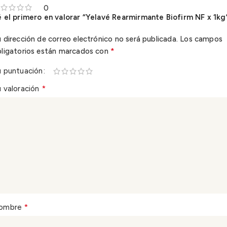
0
 el primero en valorar “Yelavé Rearmirmante Biofirm NF x 1kg
 dirección de correo electrónico no será publicada.
Los campos
*
bligatorios están marcados con
u puntuación
*
 valoración
*
ombre