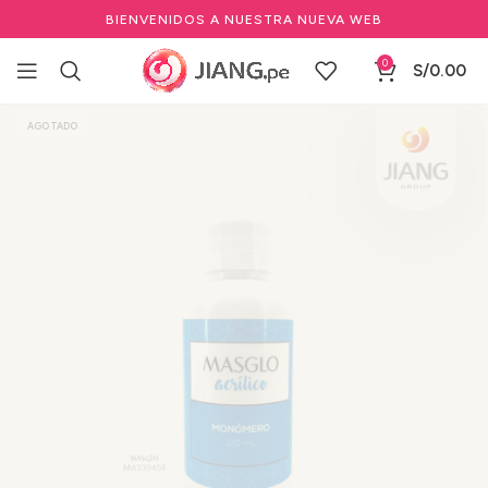
BIENVENIDOS A NUESTRA NUEVA WEB
0
S/
0.00
Inicio
Manicure y Pedicure
Marcas de Manicure
MASGLO
AGOTADO