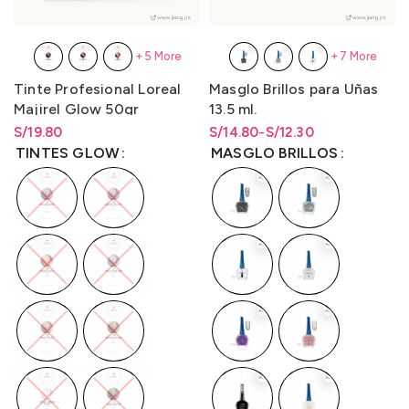
+5 More
+7 More
Tinte Profesional Loreal
Masglo Brillos para Uñas
Majirel Glow 50gr
13.5 ml.
LO3000M1
S/
Rango de precios: desde
19.80
S/
Rango de precios: desde
Rango de precios: desde
14.80
-
S/
12.30
S/
19.80
hasta
S/
19.80
S/12.30 hasta S/14.80
S/
12.30
hasta
S/
14.80
TINTES GLOW
MASGLO BRILLOS