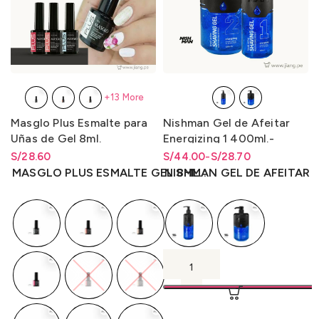
+13 More
Masglo Plus Esmalte para
Nishman Gel de Afeitar
Uñas de Gel 8ml.
Energizing 1 400ml.-
Energizante 2 1L.
S/
Rango de precios: desde
28.60
S/
Rango de precios: desde
Rango de precios: desde
44.00
-
S/
28.70
S/
28.60
hasta
S/
28.60
S/28.70 hasta S/44.00
S/
28.70
hasta
S/
44.00
MASGLO PLUS ESMALTE GEL 8ML.
NISHMAN GEL DE AFEITAR