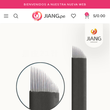
BIENVENIDOS A NUESTRA NUEVA WEB
0
S/
0.00
Inicio
Maquillaje Permanente
Agujas