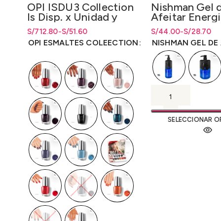
Nishman Gel 
OPI ISDU3 Collection
Afeitar Energi
Is Disp. x Unidad y
400ml.-Energi
Disp. x 16 Unidades
S/
Rango de precios: d
Rango de precios: d
44.00
-
S/
28.70
S/
Rango de precios: desde S/51.60
Rango de precios: desde
712.80
-
S/
51.60
S/
51.60
1L.
(Is/Bcoat/Tcoat) 15ml.
hasta S/44.00
S/
28.70
hasta
S/
44
hasta S/712.80
hasta
S/
712.80
NISHMAN GEL DE 
OPI ESMALTES COLEECTION
SELECCIONAR O