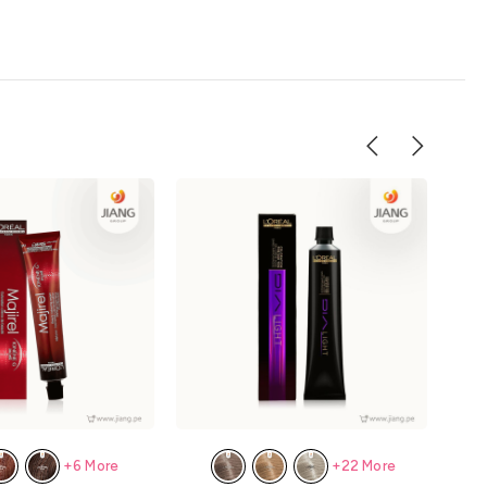
+6 More
+22 More