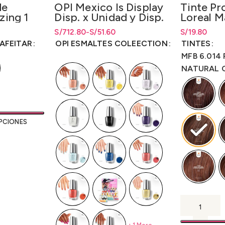
de
Tinte Pr
OPI Mexico Is Display
zing 1
Loreal M
Disp. x Unidad y Disp.
zante 2
Brown 5
x 16 Unidades
esde S/28.70
esde
S/
Rango de pr
19.80
S/
Rango de precios: desde S/51.60
Rango de precios: desde
712.80
-
S/
51.60
S/
51.60
LO3000
Collection
.00
hasta
S/
19.
hasta S/712.80
hasta
S/
712.80
AFEITAR
TINTES
OPI ESMALTES COLEECTION
(Is/Bcoat/Tcoat)
MFB 6.014
NATURAL 
PCIONES