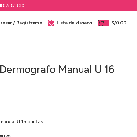
ES A S/ 200
gresar / Registrarse
Lista de deseos
S/
0.00
 Dermografo Manual U 16
manual U 16 puntas
ente.