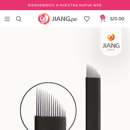
BIENVENIDOS A NUESTRA NUEVA WEB
0
S/
0.00
Inicio
Maquillaje Permanente
Agujas