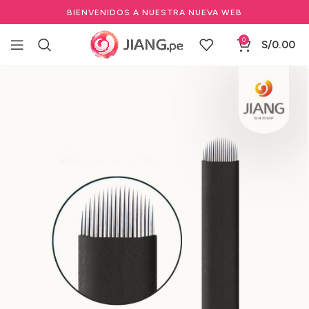
BIENVENIDOS A NUESTRA NUEVA WEB
0
S/
0.00
Inicio
Maquillaje Permanente
Agujas