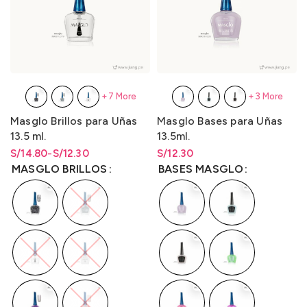
+7 More
+3 More
Masglo Brillos para Uñas
Masglo Bases para Uñas
13.5 ml.
13.5ml.
S/
Rango de precios: desde
Rango de precios: desde
14.80
-
S/
12.30
S/
Rango de precios: desde
12.30
S/12.30 hasta S/14.80
S/
12.30
hasta
S/
14.80
S/
12.30
hasta
S/
12.30
MASGLO BRILLOS
BASES MASGLO