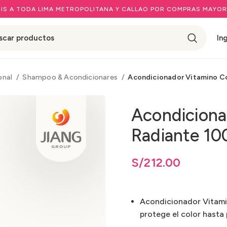
IS A TODA LIMA METROPOLITANA Y CALLAO POR COMPRAS MAYOR
In
onal
Shampoo & Acondicionares
Acondicionador Vitamino Co
Acondiciona
Radiante 10
S/
212.00
Acondicionador Vitamin
protege el color hasta 