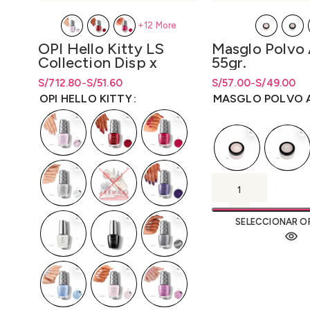
+12 More
OPI Hello Kitty LS
Masglo Polvo 
Collection Disp x
55gr.
Unidad y Disp. x Kit 16
S/
Rango de precios: desde S/51.60
Rango de precios: desde
712.80
-
S/
51.60
S/
51.60
S/
Rango de precios: d
Rango de precios: d
57.00
-
S/
49.00
(Is/Bcoat/Tcoat) 15ml.
hasta S/712.80
hasta
S/
712.80
S/49.00 hasta S/57
S/
49.00
hasta
S/
57
OPI HELLO KITTY
MASGLO POLVO A
SELECCIONAR O