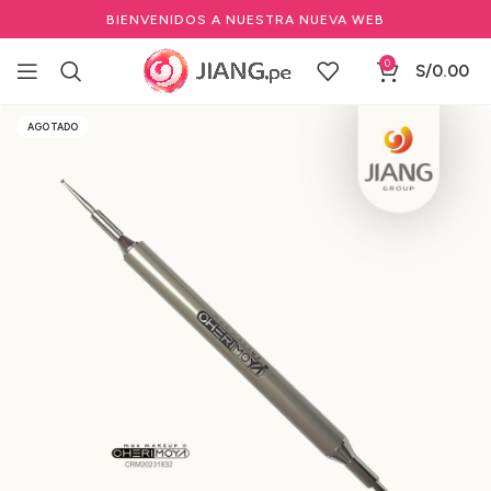
BIENVENIDOS A NUESTRA NUEVA WEB
0
S/
0.00
Inicio
Manicure y Pedicure
Marcas de Manicure
Cherimoya
AGOTADO
Nails profesional