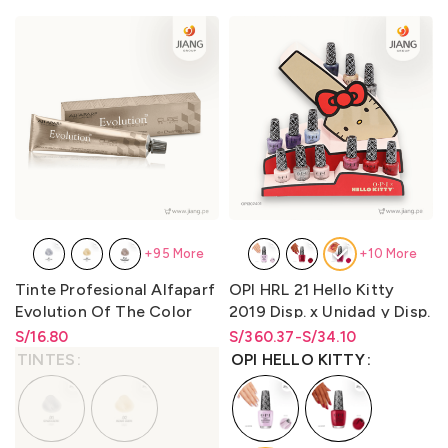
+95 More
+10 More
Tinte Profesional Alfaparf
OPI HRL 21 Hello Kitty
Evolution Of The Color
2019 Disp. x Unidad y Disp.
60ml.
x kit 12 unidades Lqr. 15 ml
S/
Rango de precios: desde
16.80
S/
Rango de precios: desde
Rango de precios: desde
360.37
-
S/
34.10
S/
16.80
hasta
S/
16.80
S/34.10 hasta S/360.37
S/
34.10
hasta
S/
360.37
TINTES
OPI HELLO KITTY