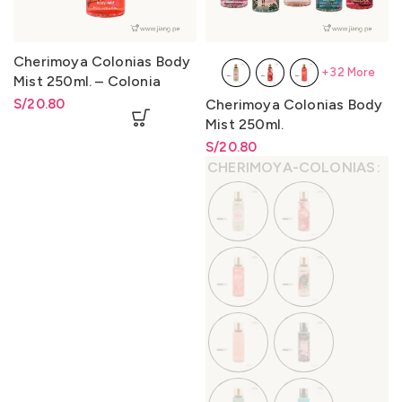
Cherimoya Colonias Body
+32 More
Mist 250ml. – Colonia
Cherry In The Air
S/
20.80
Cherimoya Colonias Body
Mist 250ml.
S/
Rango de precios: desde
20.80
S/
20.80
hasta
S/
20.80
CHERIMOYA-COLONIAS