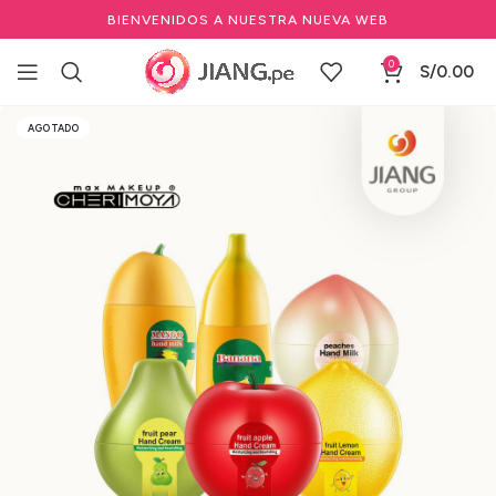
BIENVENIDOS A NUESTRA NUEVA WEB
0
S/
0.00
Inicio
Estéticas
Cuidado de Manos y Pies
AGOTADO
Cremas Manos & Pies
Manos