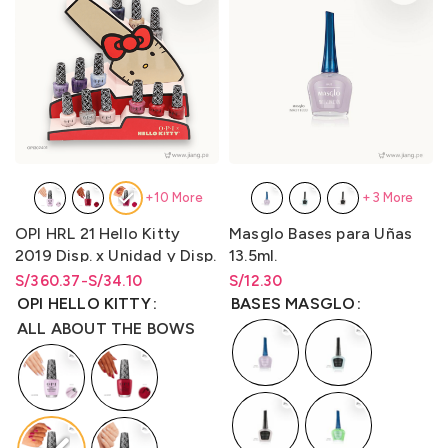
+10 More
+3 More
OPI HRL 21 Hello Kitty
Masglo Bases para Uñas
2019 Disp. x Unidad y Disp.
13.5ml.
x kit 12 unidades Lqr. 15 ml
S/
Rango de precios: desde
Rango de precios: desde
360.37
-
S/
34.10
S/
Rango de precios: desde
12.30
S/34.10 hasta S/360.37
S/
34.10
hasta
S/
360.37
S/
12.30
hasta
S/
12.30
OPI HELLO KITTY
BASES MASGLO
ALL ABOUT THE BOWS