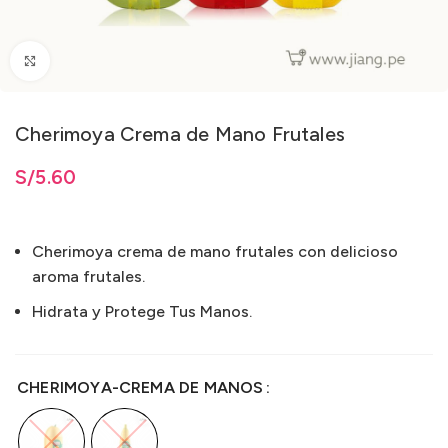
Clic para ampliar
Cherimoya Crema de Mano Frutales
ta
S/
S/
5.60
5.60
Cherimoya crema de mano frutales con delicioso
aroma frutales.
Hidrata y Protege Tus Manos.
CHERIMOYA-CREMA DE MANOS